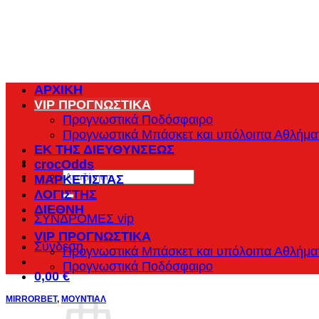
Μετάβαση
στο
περιεχόμενο
ΑΡΧΙΚΗ
VIP ΠΡΟΓΝΩΣΤΙΚΑ
Προγνωστικά Ποδόσφαιρο
Προγνωστικά Μπάσκετ και υπόλοιπα Αθλήμα
ΕΚ ΤΗΣ ΔΙΕΥΘΥΝΣΕΩΣ
crocOdds
Αναζήτηση
ΜΑΡΚΕΤΙΣΤΑΣ
για:
ΛΟΓΙΣΤΗΣ
ΔΙΕΘΝΗ
ΣΥΝΔΡΟΜΕΣ vip
VIP ΠΡΟΓΝΩΣΤΙΚΑ
Σύνδεση
Προγνωστικά Μπάσκετ και υπόλοιπα Αθλήμα
Προγνωστικά Ποδόσφαιρο
0,00
€
MIRRORBET
,
ΜΟΥΝΤΙΑΛ