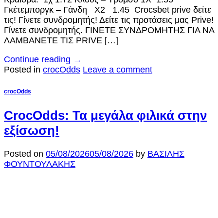
Γκέτεμποργκ – Γάνδη Χ2 1.45 Crocsbet prive δείτε
τις! Γίνετε συνδρομητής! Δείτε τις προτάσεις μας Prive!
Γίνετε συνδρομητής. ΓΙΝΕΤΕ ΣΥΝΔΡΟΜΗΤΗΣ ΓΙΑ ΝΑ
ΛΑΜΒΑΝΕΤΕ ΤΙΣ PRIVE […]
Continue reading
→
Posted in
crocOdds
Leave a comment
crocOdds
CrocOdds: Τα μεγάλα φιλικά στην
εξίσωση!
Posted on
05/08/2026
05/08/2026
by
ΒΑΣΙΛΗΣ
ΦΟΥΝΤΟΥΛΑΚΗΣ