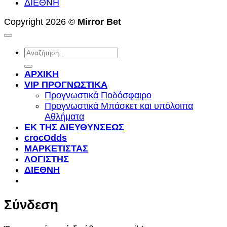
ΔΙΕΘΝΗ
Copyright 2026 ©
Mirror Bet
Αναζήτηση
για:
ΑΡΧΙΚΗ
VIP ΠΡΟΓΝΩΣΤΙΚΑ
Προγνωστικά Ποδόσφαιρο
Προγνωστικά Μπάσκετ και υπόλοιπα
Αθλήματα
ΕΚ ΤΗΣ ΔΙΕΥΘΥΝΣΕΩΣ
crocOdds
ΜΑΡΚΕΤΙΣΤΑΣ
ΛΟΓΙΣΤΗΣ
ΔΙΕΘΝΗ
Σύνδεση