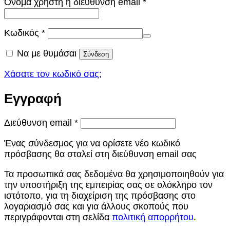
Απαιτείται
Όνομα χρήστη ή διεύθυνση email
*
Απαιτείται
Κωδικός
*
Να με θυμάσαι
Σύνδεση
Χάσατε τον κωδικό σας;
Εγγραφή
Απαιτείται
Διεύθυνση email
*
Ένας σύνδεσμος για να ορίσετε νέο κωδικό
πρόσβασης θα σταλεί στη διεύθυνση email σας
Τα προσωπικά σας δεδομένα θα χρησιμοποιηθούν για
την υποστήριξη της εμπειρίας σας σε ολόκληρο τον
ιστότοπο, για τη διαχείριση της πρόσβασης στο
λογαριασμό σας και για άλλους σκοπούς που
περιγράφονται στη σελίδα
πολιτική απορρήτου
.