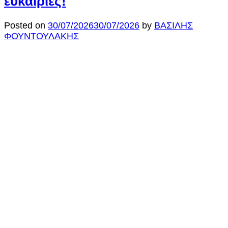
ευκαιρίες!
Posted on
30/07/2026
30/07/2026
by
ΒΑΣΙΛΗΣ
ΦΟΥΝΤΟΥΛΑΚΗΣ