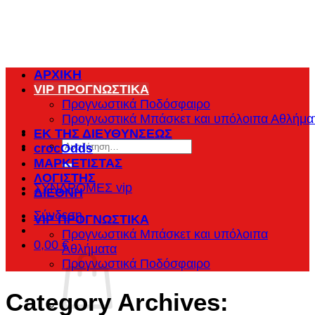
Μετάβαση
στο
περιεχόμενο
ΑΡΧΙΚΗ
VIP ΠΡΟΓΝΩΣΤΙΚΑ
Προγνωστικά Ποδόσφαιρο
Προγνωστικά Μπάσκετ και υπόλοιπα Αθλήμα
ΕΚ ΤΗΣ ΔΙΕΥΘΥΝΣΕΩΣ
Αναζήτηση
crocOdds
για:
ΜΑΡΚΕΤΙΣΤΑΣ
ΛΟΓΙΣΤΗΣ
ΣΥΝΔΡΟΜΕΣ vip
ΔΙΕΘΝΗ
Σύνδεση
VIP ΠΡΟΓΝΩΣΤΙΚΑ
Προγνωστικά Μπάσκετ και υπόλοιπα
0,00
€
Αθλήματα
Προγνωστικά Ποδόσφαιρο
Category Archives: