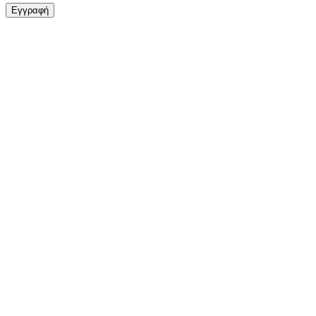
Εγγραφή