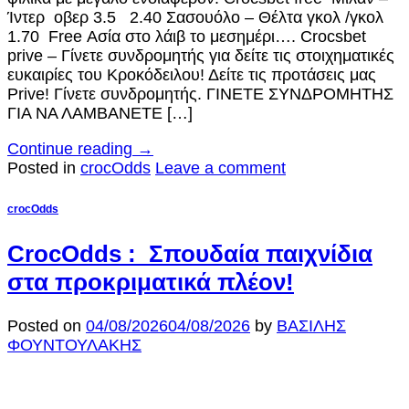
Ίντερ οβερ 3.5 2.40 Σασουόλο – Θέλτα γκολ /γκολ
1.70 Free Ασία στο λάιβ το μεσημέρι…. Crocsbet
prive – Γίνετε συνδρομητής για δείτε τις στοιχηματικές
ευκαιρίες του Κροκόδειλου! Δείτε τις προτάσεις μας
Prive! Γίνετε συνδρομητής. ΓΙΝΕΤΕ ΣΥΝΔΡΟΜΗΤΗΣ
ΓΙΑ ΝΑ ΛΑΜΒΑΝΕΤΕ […]
Continue reading
→
Posted in
crocOdds
Leave a comment
crocOdds
CrocOdds : Σπουδαία παιχνίδια
στα προκριματικά πλέον!
Posted on
04/08/2026
04/08/2026
by
ΒΑΣΙΛΗΣ
ΦΟΥΝΤΟΥΛΑΚΗΣ