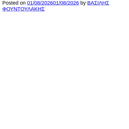
Posted on
01/08/2026
01/08/2026
by
ΒΑΣΙΛΗΣ
ΦΟΥΝΤΟΥΛΑΚΗΣ