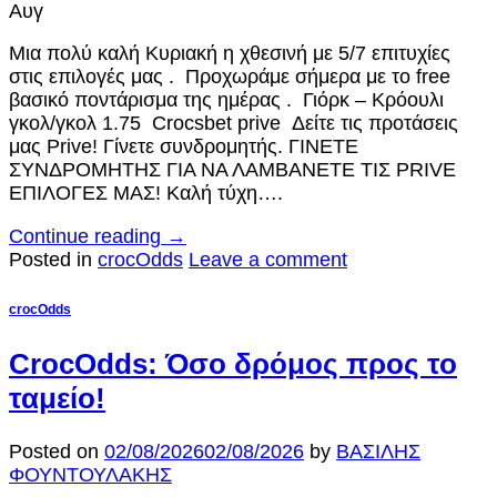
Αυγ
Μια πολύ καλή Κυριακή η χθεσινή με 5/7 επιτυχίες
στις επιλογές μας . Προχωράμε σήμερα με το free
βασικό ποντάρισμα της ημέρας . Γιόρκ – Κρόουλι
γκολ/γκολ 1.75 Crocsbet prive Δείτε τις προτάσεις
μας Prive! Γίνετε συνδρομητής. ΓΙΝΕΤΕ
ΣΥΝΔΡΟΜΗΤΗΣ ΓΙΑ ΝΑ ΛΑΜΒΑΝΕΤΕ ΤΙΣ PRIVE
ΕΠΙΛΟΓΕΣ ΜΑΣ! Καλή τύχη….
Continue reading
→
Posted in
crocOdds
Leave a comment
crocOdds
CrocOdds: Όσο δρόμος προς το
ταμείο!
Posted on
02/08/2026
02/08/2026
by
ΒΑΣΙΛΗΣ
ΦΟΥΝΤΟΥΛΑΚΗΣ