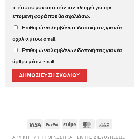
ιστότοπο μου σε αυτόν τον πλοηγό για την
επόμενη φορά που θα σχολιάσω.
Επιθυμώ να λαμβάνω ειδοποιήσεις για νέα
σχόλια μέσω email.
Επιθυμώ να λαμβάνω ειδοποιήσεις για νέα
άρθρα μέσω email.
Visa
PayPal
Stripe
MasterCard
Cash
On
ΑΡΧΙΚΗ
VIP ΠΡΟΓΝΩΣΤΙΚΑ
ΕΚ ΤΗΣ ΔΙΕΥΘΥΝΣΕΩΣ