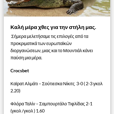
Καλή μέρα χθες για την στήλη μας.
Σήμερα μελετήσαμε τις επιλογές από τα
προκριματικά των ευρωπαϊκών
διοργανώσεων, μιας και το Μουντιάλ κάνει
παύση μια μέρα.
Crocsbet
Καϊρατ Αλμάτι – Σούτιεσκα Νίκιτς 3-0 ( 2-3 γκολ
2.20)
Φλόρα Ταλίν – Σαμπουρτάλο Τιφλίδας 2-1
(γκολ /γκολ ) 1.60