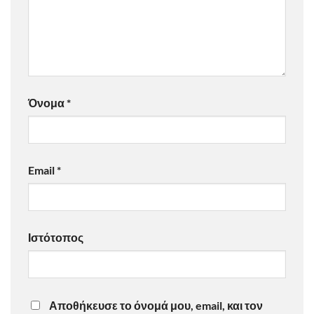
Όνομα
*
Email
*
Ιστότοπος
Αποθήκευσε το όνομά μου, email, και τον