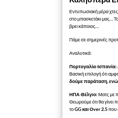
Εντυπωσιακή μέρα χτες μ
στο μπασκετάκι μας… Τ
βρει κάποιος…
Πάμε σε σημερινές προτ
Αναλυτικά:
Πορτογαλία-Ισπανία:
Βασική επιλογή ότι αμφ
δούμε παράταση, ενώ 
ΗΠΑ-Βέλγιο:
Ματς με π
Θεωρούμε ότι θα γίνει 
το
GG και Οver 2.5
που 