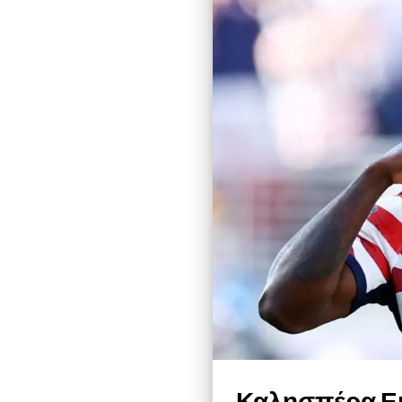
Καλησπέρα Εκ