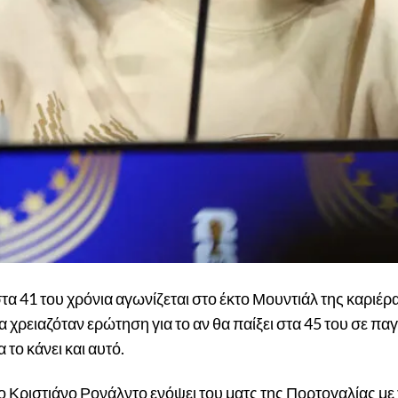
α 41 του χρόνια αγωνίζεται στο έκτο Μουντιάλ της καριέρα
α χρειαζόταν ερώτηση για το αν θα παίξει στα 45 του σε 
το κάνει και αυτό.
ο Κριστιάνο Ρονάλντο ενόψει του ματς της Πορτογαλίας με 