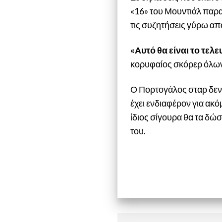
«16» του Μουντιάλ παρα
τις συζητήσεις γύρω από
«Αυτό θα είναι το τε
κορυφαίος σκόρερ όλων
Ο Πορτογάλος σταρ δεν 
έχει ενδιαφέρον για ακό
ίδιος σίγουρα θα τα δώσ
του.