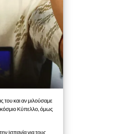
ς του και αν μιλούσαμε
παγκόσμιο Κύπελλο, όμως
την Ισπανία για τους