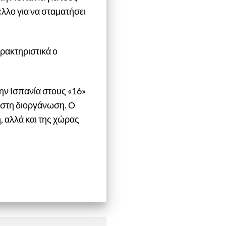
ελλο για να σταματήσει
χαρακτηριστικά ο
την Ισπανία στους «16»
τς στη διοργάνωση. Ο
η, αλλά και της χώρας