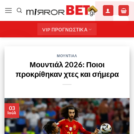
Μετάβαση
στο
περιεχόμενο
VIP ΠΡΟΓΝΩΣΤΙΚΑ
ΜΟΥΝΤΙΑΛ
Μουντιάλ 2026: Ποιοι
προκρίθηκαν χτες και σήμερα
03
Ιούλ