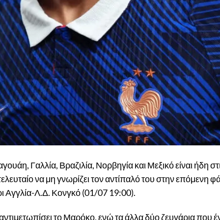
ουάη, Γαλλία, Βραζιλία, Νορβηγία και Μεξικό είναι ήδη στ
 τελευταίο να μη γνωρίζει τον αντίπαλό του στην επόμενη 
ι Αγγλία-Λ.Δ. Κονγκό (01/07 19:00).
 αντιμετωπίσει το Μαρόκο, ενώ τα άλλα δύο ζευγάρια που 