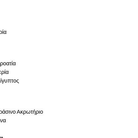
α
ρία
ροατία
ερία
Αίγυπτος
Πράσινο Ακρωτήριο
άνα
»