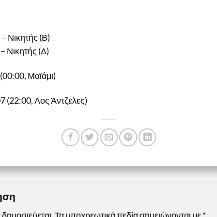
 – Νικητής (Β)
 – Νικητής (Δ)
 (00:00, Μαϊάμι)
07 (22:00, Λος Άντζελες)
τηση
 δημοσιεύεται.
Τα υποχρεωτικά πεδία σημειώνονται με
*