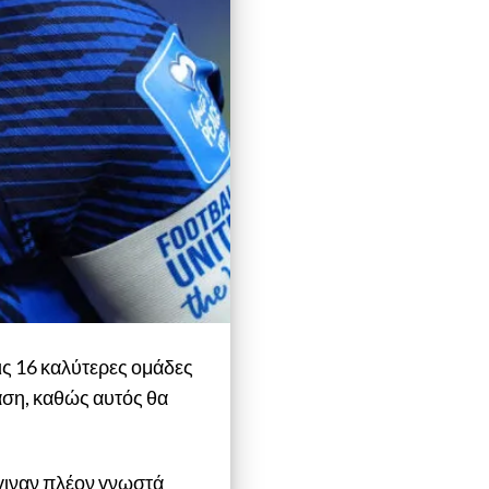
ις 16 καλύτερες ομάδες
φάση, καθώς αυτός θα
έγιναν πλέον γνωστά