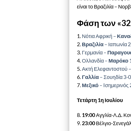
είναι το Βραζιλία – Νορ
Φάση των «32
1.
Νότια Αφρική –
Κανα
2.
Βραζιλία
– Ιαπωνία 2
3.
Γερμανία –
Παραγου
4.
Ολλανδία –
Μαρόκο
1
5.
Ακτή Ελεφαντοστού 
6.
Γαλλία
– Σουηδία 3-
7.
Μεξικό
– Iσημερινός 
Τετάρτη 1η Ιουλίου
8.
19:00
Αγγλία-Λ.Δ. Κο
9.
23:00
Βέλγιο-Σενεγά