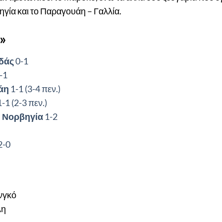
βηγία και το Παραγουάη – Γαλλία.
»
δάς
0-1
-1
άη
1-1 (3-4 πεν.)
-1 (2-3 πεν.)
–
Νορβηγία
1-2
0
2-0
νγκό
λη