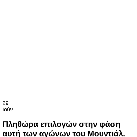
29
Ιούν
Πληθώρα επιλογών στην φάση
αυτή των αγώνων του Μουντιάλ.