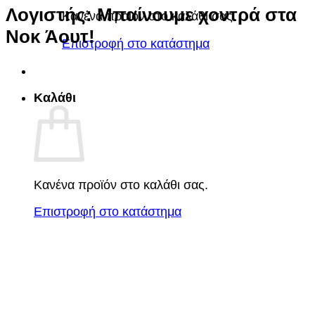
Λογιστής: Μπαίνουμε χοντρά στα
Κανένα προϊόν στο καλάθι σας.
Νοκ Άουτ!
Επιστροφή στο κατάστημα
Καλάθι
Κανένα προϊόν στο καλάθι σας.
Επιστροφή στο κατάστημα