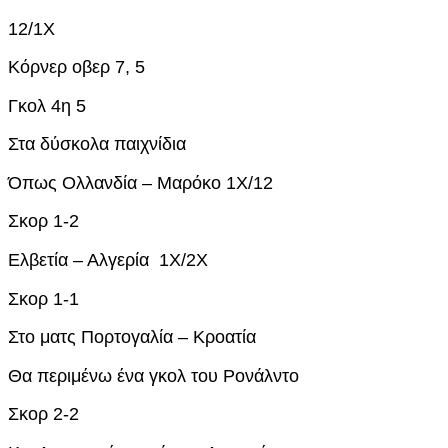
12/1Χ
Κόρνερ οβερ 7, 5
Γκολ 4η 5
Στα δύσκολα παιχνίδια
Όπως Ολλανδία – Μαρόκο 1Χ/12
Σκορ 1-2
Ελβετία – Αλγερία 1Χ/2Χ
Σκορ 1-1
Στο ματς Πορτογαλία – Κροατία
Θα περιμένω ένα γκολ του Ρονάλντο
Σκορ 2-2