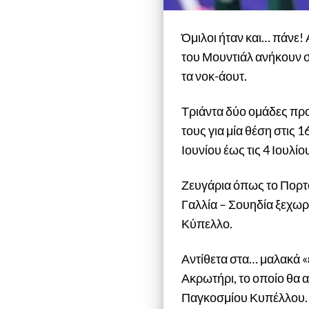
Όμιλοι ήταν και… πάνε! 
του Μουντιάλ ανήκουν σ
τα νοκ-άουτ.
Τριάντα δύο ομάδες πρ
τους για μία θέση στις 
Ιουνίου έως τις 4 Ιουλίο
Ζευγάρια όπως το Πορτο
Γαλλία – Σουηδία ξεχω
Κύπελλο.
Αντίθετα στα… μαλακά «
Ακρωτήρι, το οποίο θα 
Παγκοσμίου Κυπέλλου.