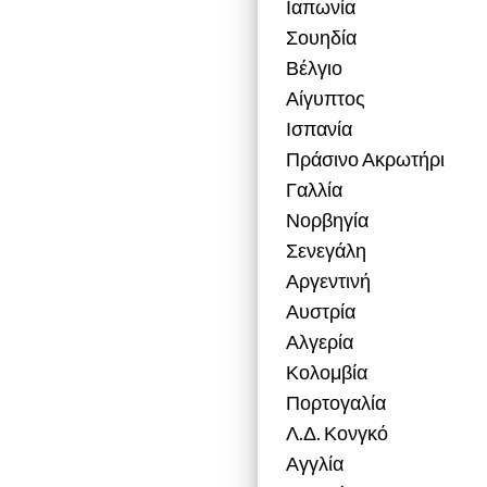
Ιαπωνία
Σουηδία
Βέλγιο
Αίγυπτος
Ισπανία
Πράσινο Ακρωτήρι
Γαλλία
Νορβηγία
Σενεγάλη
Αργεντινή
Αυστρία
Αλγερία
Κολομβία
Πορτογαλία
Λ.Δ. Κονγκό
Αγγλία