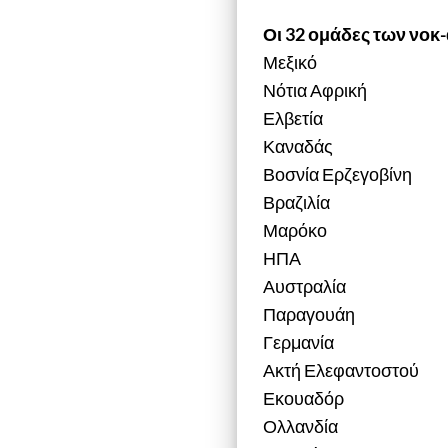
Οι 32 ομάδες των νοκ
Μεξικό
Νότια Αφρική
Ελβετία
Καναδάς
Βοσνία Ερζεγοβίνη
Βραζιλία
Μαρόκο
ΗΠΑ
Αυστραλία
Παραγουάη
Γερμανία
Ακτή Ελεφαντοστού
Εκουαδόρ
Ολλανδία