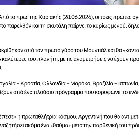
Από το πρωί της Κυριακής (28.06.2026), οι τρεις πρώτες α
το παρελθόν και τη σκυτάλη παίρνει το κυρίως μενού, δηλ
οκρίθηκαν από τον πρώτο γύρο του Μουντιάλ και θα «κον
16 καλύτερες του πλανήτη, με τις αναμετρήσεις να έχουν πρ
υ.
γαλία – Κροατία, Ολλανδία – Μαρόκο, Βραζιλία – Ιαπωνία,
ρίζουν από ένα πλούσιο πρόγραμμα που κορυφώνει το ενδ
έπεσε» η πρωταθλήτρια κόσμου, Αργεντινή που θα αντιμετ
αναζητήσει ακόμα ένα «θαύμα» μετά την παρθενική του πρό