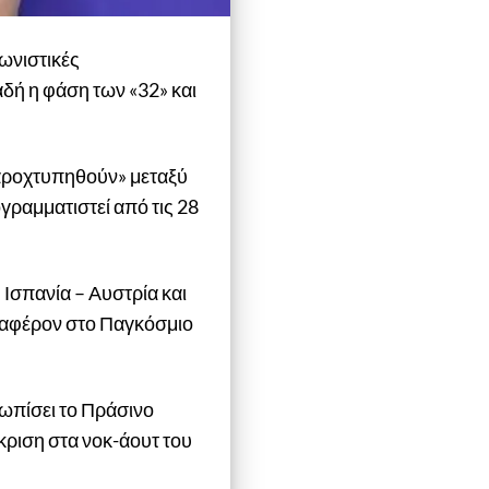
γωνιστικές
αδή η φάση των «32» και
ταροχτυπηθούν» μεταξύ
ογραμματιστεί από τις 28
 Ισπανία – Αυστρία και
ιαφέρον στο Παγκόσμιο
ωπίσει το Πράσινο
κριση στα νοκ-άουτ του