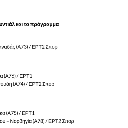
ουντιάλ και το πρόγραμμα
αναδάς (Α73) / ΕΡΤ2 Σπορ
Υ
ία (Α76) / ΕΡΤ1
γουάη (Α74) / ΕΡΤ2 Σπορ
κο (Α75) / ΕΡΤ1
ού – Νορβηγία (Α78) / ΕΡΤ2 Σπορ