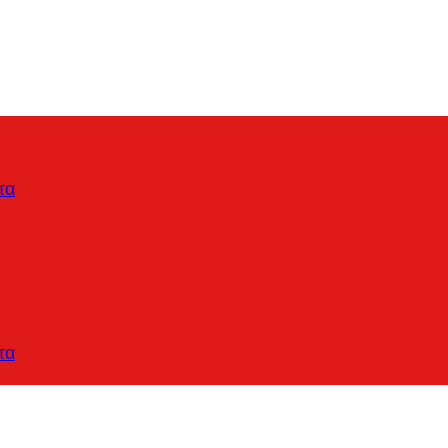
τα
τα