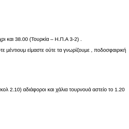
ι και 38.00 (Τουρκία – Η.Π.Α 3-2) .
 ούτε μέντιουμ είμαστε ούτε τα γνωρίζουμε , ποδοσφαιρική
γκολ 2.10) αδιάφοροι και χάλια τουρνουά αστείο το 1.20