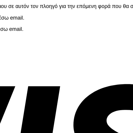
 μου σε αυτόν τον πλοηγό για την επόμενη φορά που θα 
έσω email.
έσω email.