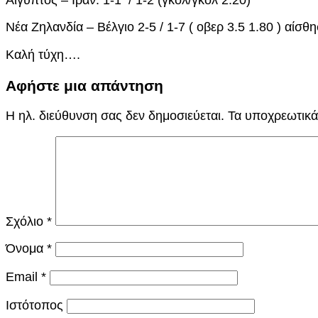
Νέα Ζηλανδία – Βέλγιο 2-5 / 1-7 ( οβερ 3.5 1.80 ) αίσ
Καλή τύχη….
Αφήστε μια απάντηση
Η ηλ. διεύθυνση σας δεν δημοσιεύεται.
Τα υποχρεωτικά
Σχόλιο
*
Όνομα
*
Email
*
Ιστότοπος