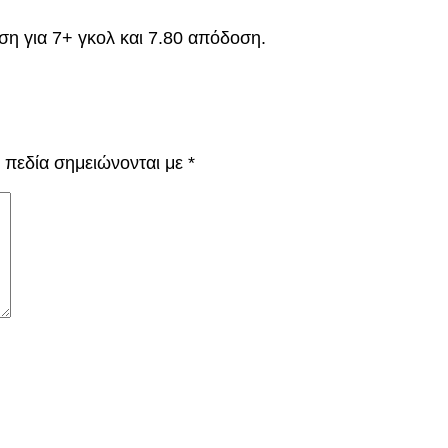
θηση για 7+ γκολ και 7.80 απόδοση.
 πεδία σημειώνονται με
*