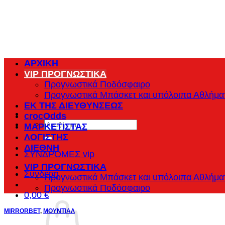
Μετάβαση
στο
περιεχόμενο
ΑΡΧΙΚΗ
VIP ΠΡΟΓΝΩΣΤΙΚΑ
Προγνωστικά Ποδόσφαιρο
Προγνωστικά Μπάσκετ και υπόλοιπα Αθλήμα
ΕΚ ΤΗΣ ΔΙΕΥΘΥΝΣΕΩΣ
crocOdds
Αναζήτηση
ΜΑΡΚΕΤΙΣΤΑΣ
για:
ΛΟΓΙΣΤΗΣ
ΔΙΕΘΝΗ
ΣΥΝΔΡΟΜΕΣ vip
VIP ΠΡΟΓΝΩΣΤΙΚΑ
Σύνδεση
Προγνωστικά Μπάσκετ και υπόλοιπα Αθλήμα
Προγνωστικά Ποδόσφαιρο
0,00
€
MIRRORBET
,
ΜΟΥΝΤΙΑΛ