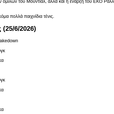
ων ομίλων του Μουντιάλ, αλλά και η έναρξη του ΕΚΟ Ράλ
όμα πολλά παιχνίδια τένις.
 (25/6/2026)
hakedown
ργκ
κα
ργκ
κα
κα