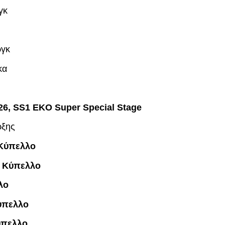
γκ
ργκ
κα
, SS1 EKO Super Special Stage
ρξης
 Κύπελλο
ο Κύπελλο
λο
ύπελλο
ύπελλο