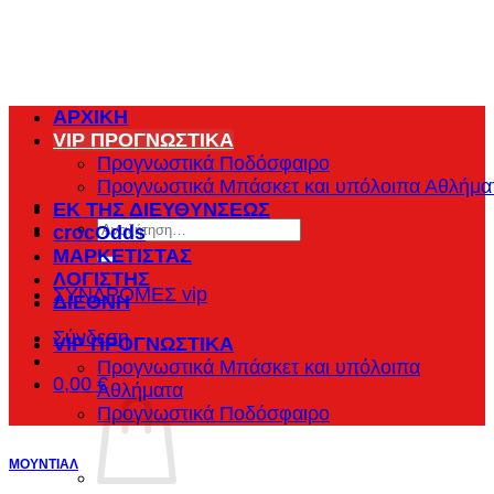
Μετάβαση
στο
περιεχόμενο
ΑΡΧΙΚΗ
VIP ΠΡΟΓΝΩΣΤΙΚΑ
Προγνωστικά Ποδόσφαιρο
Προγνωστικά Μπάσκετ και υπόλοιπα Αθλήμα
ΕΚ ΤΗΣ ΔΙΕΥΘΥΝΣΕΩΣ
Αναζήτηση
crocOdds
για:
ΜΑΡΚΕΤΙΣΤΑΣ
ΛΟΓΙΣΤΗΣ
ΣΥΝΔΡΟΜΕΣ vip
ΔΙΕΘΝΗ
Σύνδεση
VIP ΠΡΟΓΝΩΣΤΙΚΑ
Προγνωστικά Μπάσκετ και υπόλοιπα
0,00
€
Αθλήματα
Προγνωστικά Ποδόσφαιρο
ΜΟΥΝΤΙΑΛ