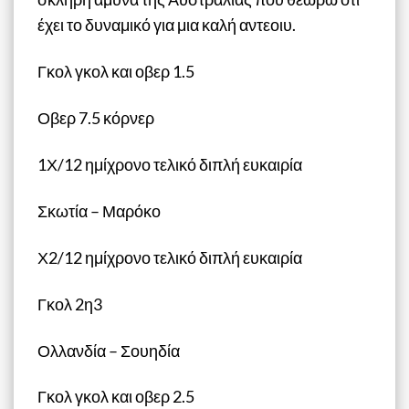
έχει το δυναμικό για μια καλή αντεοιυ.
Γκολ γκολ και οβερ 1.5
Οβερ 7.5 κόρνερ
1Χ/12 ημίχρονο τελικό διπλή ευκαιρία
Σκωτία – Μαρόκο
Χ2/12 ημίχρονο τελικό διπλή ευκαιρία
Γκολ 2η3
Ολλανδία – Σουηδία
Γκολ γκολ και οβερ 2.5