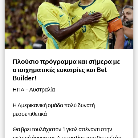
Πλούσιο πρόγραμμα και σήμερα με
στοιχηματικές ευκαιρίες και Bet
Builder!
ΗΠΑ – Αυστραλία
Η Αμερικανική ομάδα πολύ δυνατή
μεσοεπιθετικά
Θα βρει τουλάχιστον 1 γκολ απέναντι στην
σκληρή άμυνα της Αυστραλίας που θεωρώ ότι