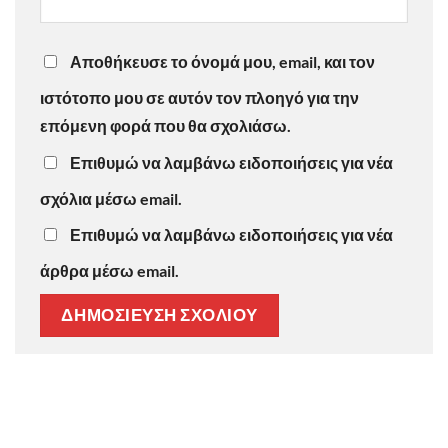
Αποθήκευσε το όνομά μου, email, και τον
ιστότοπο μου σε αυτόν τον πλοηγό για την
επόμενη φορά που θα σχολιάσω.
Επιθυμώ να λαμβάνω ειδοποιήσεις για νέα
σχόλια μέσω email.
Επιθυμώ να λαμβάνω ειδοποιήσεις για νέα
άρθρα μέσω email.