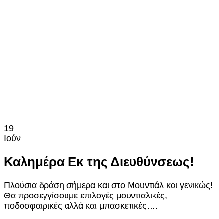
19
Ιούν
Καλημέρα Εκ της Διευθύνσεως!
Πλούσια δράση σήμερα και στο Μουντιάλ και γενικώς!
Θα προσεγγίσουμε επιλογές μουντιαλικές,
ποδοσφαιρικές αλλά και μπασκετικές….