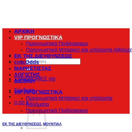
Μετάβαση
στο
περιεχόμενο
ΑΡΧΙΚΗ
VIP ΠΡΟΓΝΩΣΤΙΚΑ
Προγνωστικά Ποδόσφαιρο
Προγνωστικά Μπάσκετ και υπόλοιπα Αθλήμα
ΕΚ ΤΗΣ ΔΙΕΥΘΥΝΣΕΩΣ
Αναζήτηση
crocOdds
για:
ΜΑΡΚΕΤΙΣΤΑΣ
ΛΟΓΙΣΤΗΣ
ΣΥΝΔΡΟΜΕΣ vip
ΔΙΕΘΝΗ
Σύνδεση
VIP ΠΡΟΓΝΩΣΤΙΚΑ
Προγνωστικά Μπάσκετ και υπόλοιπα
0,00
€
Αθλήματα
Προγνωστικά Ποδόσφαιρο
ΕΚ ΤΗΣ ΔΙΕΥΘΥΝΣΕΩΣ
,
ΜΟΥΝΤΙΑΛ