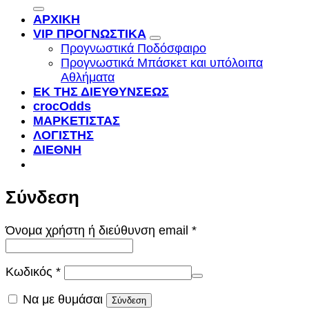
για:
ΑΡΧΙΚΗ
VIP ΠΡΟΓΝΩΣΤΙΚΑ
Προγνωστικά Ποδόσφαιρο
Προγνωστικά Μπάσκετ και υπόλοιπα
Αθλήματα
ΕΚ ΤΗΣ ΔΙΕΥΘΥΝΣΕΩΣ
crocOdds
ΜΑΡΚΕΤΙΣΤΑΣ
ΛΟΓΙΣΤΗΣ
ΔΙΕΘΝΗ
Σύνδεση
Απαιτείται
Όνομα χρήστη ή διεύθυνση email
*
Απαιτείται
Κωδικός
*
Να με θυμάσαι
Σύνδεση