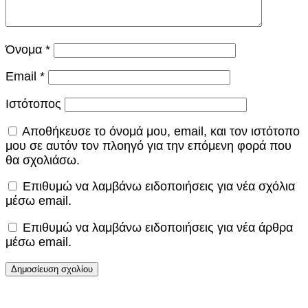
Όνομα
*
Email
*
Ιστότοπος
Αποθήκευσε το όνομά μου, email, και τον ιστότοπο
μου σε αυτόν τον πλοηγό για την επόμενη φορά που
θα σχολιάσω.
Επιθυμώ να λαμβάνω ειδοποιήσεις για νέα σχόλια
μέσω email.
Επιθυμώ να λαμβάνω ειδοποιήσεις για νέα άρθρα
μέσω email.
V