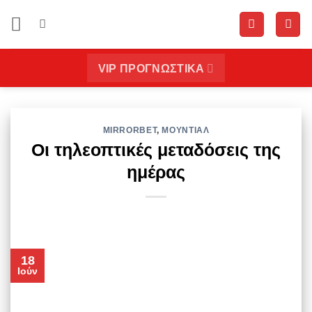
Μετάβαση
στο
περιεχόμενο
VIP ΠΡΟΓΝΩΣΤΙΚΑ
MIRRORBET
,
ΜΟΥΝΤΙΑΛ
Οι τηλεοπτικές μεταδόσεις της
ημέρας
18
Ιούν