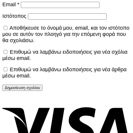
Email
*
Ιστότοπος
Αποθήκευσε το όνομά μου, email, και τον ιστότοπο
μου σε αυτόν τον πλοηγό για την επόμενη φορά που
θα σχολιάσω.
Επιθυμώ να λαμβάνω ειδοποιήσεις για νέα σχόλια
μέσω email.
Επιθυμώ να λαμβάνω ειδοποιήσεις για νέα άρθρα
μέσω email.
V