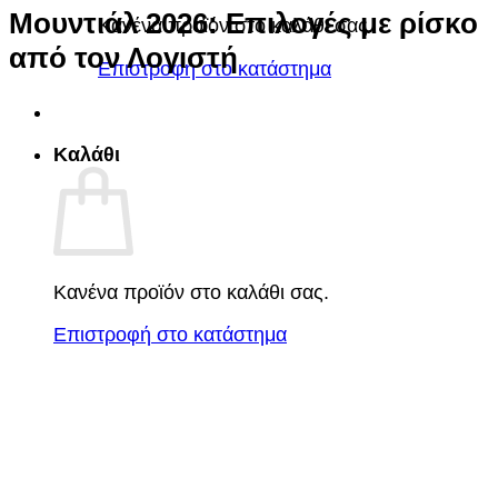
Μουντιάλ 2026: Επιλογές με ρίσκο
Κανένα προϊόν στο καλάθι σας.
από τον Λογιστή
Επιστροφή στο κατάστημα
Καλάθι
Κανένα προϊόν στο καλάθι σας.
Επιστροφή στο κατάστημα