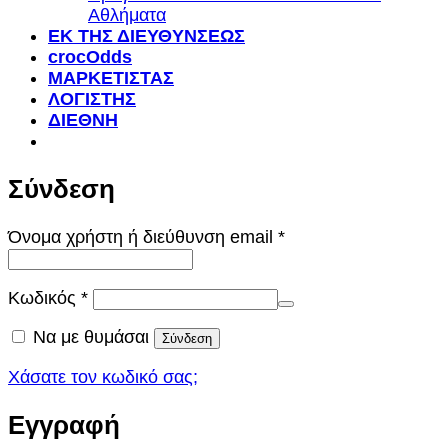
Αθλήματα
ΕΚ ΤΗΣ ΔΙΕΥΘΥΝΣΕΩΣ
crocOdds
ΜΑΡΚΕΤΙΣΤΑΣ
ΛΟΓΙΣΤΗΣ
ΔΙΕΘΝΗ
Σύνδεση
Απαιτείται
Όνομα χρήστη ή διεύθυνση email
*
Απαιτείται
Κωδικός
*
Να με θυμάσαι
Σύνδεση
Χάσατε τον κωδικό σας;
Εγγραφή