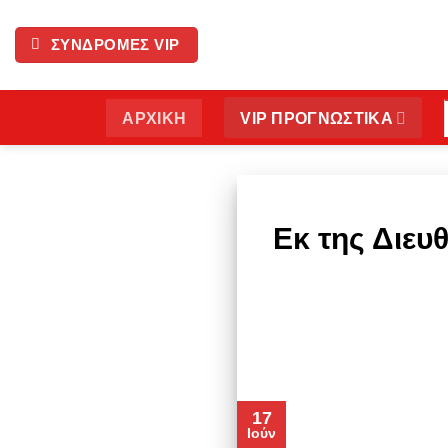
Μετάβαση
στο
ΣΥΝΔΡΟΜΕΣ VIP
περιεχόμενο
ΑΡΧΙΚΗ
VIP ΠΡΟΓΝΩΣΤΙΚΑ
Εκ της Διευ
17
Ιούν