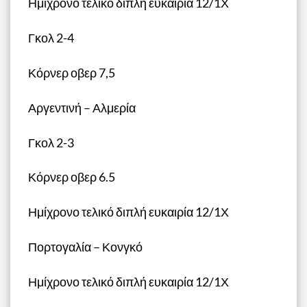
Ημίχρονο τελικό διπλή ευκαιρία 12/1Χ
Γκολ 2-4
Κόρνερ οβερ 7,5
Αργεντινή – Αλμερία
Γκολ 2-3
Κόρνερ οβερ 6.5
Ημίχρονο τελικό διπλή ευκαιρία 12/1Χ
Πορτογαλία – Κονγκό
Ημίχρονο τελικό διπλή ευκαιρία 12/1Χ