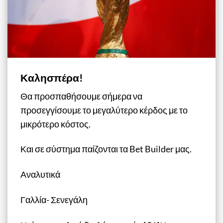
Καλησπέρα!
Θα προσπαθήσουμε σήμερα να
προσεγγίσουμε το μεγαλύτερο κέρδος με το
μικρότερο κόστος.
Και σε σύστημα παίζονται τα Bet Builder μας.
Αναλυτικά
Γαλλία- Σενεγάλη