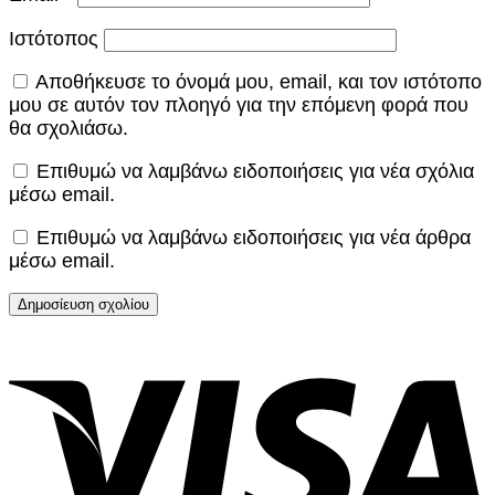
Ιστότοπος
Αποθήκευσε το όνομά μου, email, και τον ιστότοπο
μου σε αυτόν τον πλοηγό για την επόμενη φορά που
θα σχολιάσω.
Επιθυμώ να λαμβάνω ειδοποιήσεις για νέα σχόλια
μέσω email.
Επιθυμώ να λαμβάνω ειδοποιήσεις για νέα άρθρα
μέσω email.
V