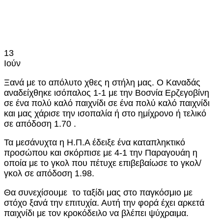
13
Ιούν
Ξανά με το απόλυτο χθες η στήλη μας. Ο Καναδάς
αναδείχθηκε ισόπαλος 1-1 με την Βοσνία Ερζεγοβίνη
σε ένα πολύ καλό παιχνίδι σε ένα πολύ καλό παιχνίδι
και μας χάρισε την ισοπαλία ή στο ημίχρονο ή τελικό
σε απόδοση 1.70 .
Τα μεσάνυχτα η Η.Π.Α έδειξε ένα καταπληκτικό
προσώπου και σκόρπισε με 4-1 την Παραγουάη η
οποία με το γκολ που πέτυχε επιβεβαίωσε το γκολ/
γκολ σε απόδοση 1.98.
Θα συνεχίσουμε το ταξίδι μας στο παγκόσμιο με
στόχο ξανά την επιτυχία. Αυτή την φορά έχει αρκετά
παιχνίδι με τον κροκόδειλο να βλέπει ψύχραιμα.