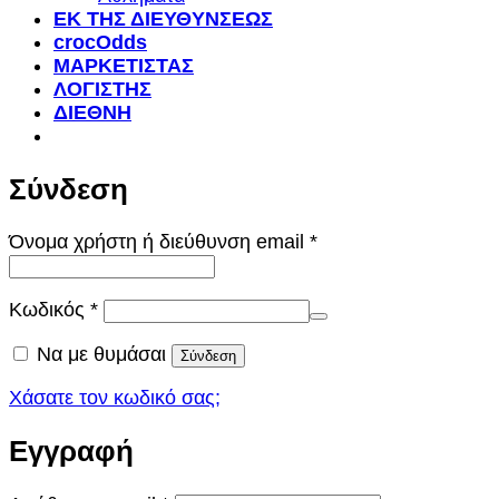
ΕΚ ΤΗΣ ΔΙΕΥΘΥΝΣΕΩΣ
crocOdds
ΜΑΡΚΕΤΙΣΤΑΣ
ΛΟΓΙΣΤΗΣ
ΔΙΕΘΝΗ
Σύνδεση
Απαιτείται
Όνομα χρήστη ή διεύθυνση email
*
Απαιτείται
Κωδικός
*
Να με θυμάσαι
Σύνδεση
Χάσατε τον κωδικό σας;
Εγγραφή