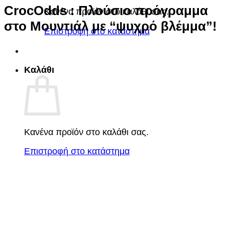
CrocOdds : Πλούσιο πρόγραμμα
Κανένα προϊόν στο καλάθι σας.
στο Μουντιάλ με “ψυχρό βλέμμα”!
Επιστροφή στο κατάστημα
Καλάθι
Κανένα προϊόν στο καλάθι σας.
Επιστροφή στο κατάστημα