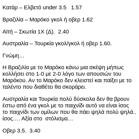
Κατάρ – Ελβετό under 3.5 1.57
Βραζιλία – Μαρόκο γκολ ή οβερ 1.62
Αϊτή – Σκωτία 1Χ (Δ). 2.40
Αυστραλία – Τουρκία γκολ/γκολ ή οβερ 1.60.
Γνώμη…
Η Βραζιλία με το Μαρόκο κάνω μια σκέψη μήπως
κολλήσει στο 1-0 με 2-0 λόγο των απουσιών του
Μαρόκου. Αν το Μαρόκο δεν κλειστεί και παίξει με το
ταλέντο που διαθέτει θα σκοράρει.
Αυστραλία και Τουρκία πολύ δύσκολα δεν θα βρουν
έστω από ένα γκολ με το παιχνίδι αυτό να είναι ίσος
το παιχνίδι των ομίλων που θα πάει ψηλά πολύ ψηλά..
ίσος…. Αξία στο στόλισμα…
Οβερ 3.5. 3.40