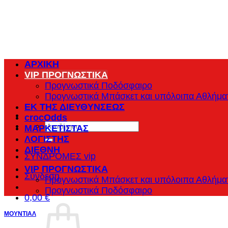
Μετάβαση
στο
περιεχόμενο
ΑΡΧΙΚΗ
VIP ΠΡΟΓΝΩΣΤΙΚΑ
Προγνωστικά Ποδόσφαιρο
Προγνωστικά Μπάσκετ και υπόλοιπα Αθλήμα
ΕΚ ΤΗΣ ΔΙΕΥΘΥΝΣΕΩΣ
crocOdds
Αναζήτηση
ΜΑΡΚΕΤΙΣΤΑΣ
για:
ΛΟΓΙΣΤΗΣ
ΔΙΕΘΝΗ
ΣΥΝΔΡΟΜΕΣ vip
VIP ΠΡΟΓΝΩΣΤΙΚΑ
Σύνδεση
Προγνωστικά Μπάσκετ και υπόλοιπα Αθλήμα
Προγνωστικά Ποδόσφαιρο
0,00
€
ΜΟΥΝΤΙΑΛ