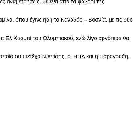
ες αναμετρήσεις, με ένα από τα φαβορί της
μιλο, όπου έγινε ήδη το Καναδάς – Βοσνία, με τις δύο
ύμπ Ελ Κααμπί του Ολυμπιακού, ενώ λίγο αργότερα θα
ν οποίο συμμετέχουν επίσης, οι ΗΠΑ και η Παραγουάη.