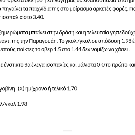
ίδι αρκετά σκληρό η επιλογή μας θα είναι ισοπαλία στο ημί
 πηγαίνει τα παιχνίδια της στο μοίρασμα αρκετές φορές. Γ
 ισοπαλία στο 3.40.
α ξημερώματα μπαίνει στην δράση και η τελευταία γηπεδού
αντι της την Παραγουάη. Το γκολ /γκολ σε απόδοση 1.98 έχε
ατούς παίκτες το οβερ 1.5 στο 1.44 δεν νομίζω να χάσει .
με ένστικτο θα έλεγα ισοπαλίες και μάλιστα 0-0 το πρώτο κα
οβίνη (Χ) ημίχρονο ή τελικό 1.70
λ/γκολ 1.98