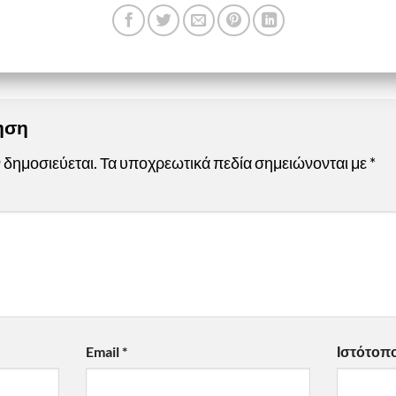
τηση
 δημοσιεύεται.
Τα υποχρεωτικά πεδία σημειώνονται με
*
Email
*
Ιστότοπ