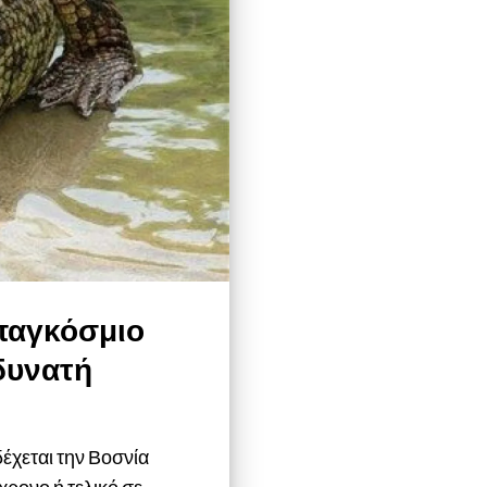
 παγκόσμιο
 δυνατή
έχεται την Βοσνία