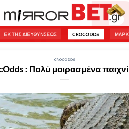
ΕΚ ΤΗΣ ΔΙΕΥΘΥΝΣΕΩΣ
CROCODDS
ΜΑΡΚ
CROCODDS
cOdds : Πολύ μοιρασμένα παιχνί