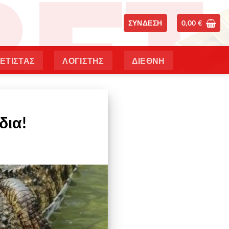
ΣΎΝΔΕΣΗ
0,00
€
ΕΤΙΣΤΑΣ
ΛΟΓΙΣΤΗΣ
ΔΙΕΘΝΗ
δια!