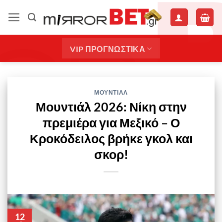
Μετάβαση
στο
περιεχόμενο
VIP ΠΡΟΓΝΩΣΤΙΚΑ
ΜΟΥΝΤΙΑΛ
Μουντιάλ 2026: Νίκη στην
πρεμιέρα για Μεξικό – Ο
Κροκόδειλος βρήκε γκολ και
σκορ!
12