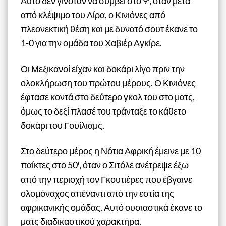
Αυτό δεν γινόταν να συμβεί στο 9′, όταν μετά
από κλέψιμο του Λίρα, ο Κινιόνες από
πλεονεκτική θέση και με δυνατό σουτ έκανε το
1-0 για την ομάδα του Χαβιέρ Αγκίρε.
Οι Μεξικανοί είχαν και δοκάρι λίγο πριν την
ολοκλήρωση του πρώτου μέρους. Ο Κινιόνες
έφτασε κοντά στο δεύτερο γκολ του στο ματς,
όμως το δεξί πλασέ του τράνταξε το κάθετο
δοκάρι του Γουίλιαμς.
Στο δεύτερο μέρος η Νότια Αφρική έμεινε με 10
παίκτες στο 50′, όταν ο Σιτόλε ανέτρεψε έξω
από την περιοχή τον Γκουτιέρες που έβγαινε
ολομόναχος απέναντι από την εστία της
αφρικανικής ομάδας. Αυτό ουσιαστικά έκανε το
ματς διαδικαστικού χαρακτήρα.