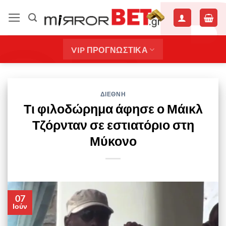
Μετάβαση
στο
περιεχόμενο
VIP ΠΡΟΓΝΩΣΤΙΚΑ
ΔΙΕΘΝΗ
Τι φιλοδώρημα άφησε ο Μάικλ
Τζόρνταν σε εστιατόριο στη
Μύκονο
07
Ιούν