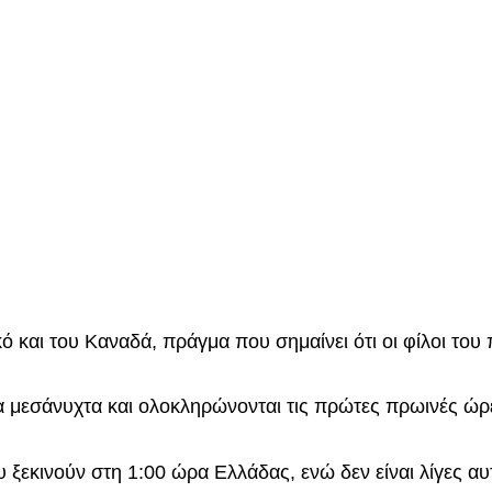
 και του Καναδά, πράγμα που σημαίνει ότι οι φίλοι του 
α μεσάνυχτα και ολοκληρώνoνται τις πρώτες πρωινές ώρες
εκινούν στη 1:00 ώρα Ελλάδας, ενώ δεν είναι λίγες αυτ