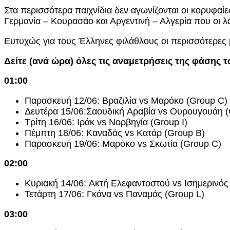
Στα περισσότερα παιχνίδια δεν αγωνίζονται οι κορυφα
Γερμανία – Κουρασάο και Αργεντινή – Αλγερία που οι 
Ευτυχώς για τους Έλληνες φιλάθλους οι περισσότερες
Δείτε (ανά ώρα) όλες τις αναμετρήσεις της φάσης 
01:00
Παρασκευή 12/06: Βραζιλία vs Μαρόκο (Group C)
Δευτέρα 15/06:Σαουδική Αραβία vs Ουρουγουάη (
Τρίτη 16/06: Ιράκ vs Νορβηγία (Group I)
Πέμπτη 18/06: Καναδάς vs Κατάρ (Group B)
Παρασκευή 19/06: Μαρόκο vs Σκωτία (Group C)
02:00
Κυριακή 14/06: Ακτή Ελεφαντοστού vs Ισημερινός
Τετάρτη 17/06: Γκάνα vs Παναμάς (Group L)
03:00