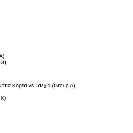
A)
 G)
ότια Κορέα vs Τσεχία (Group A)
 K)