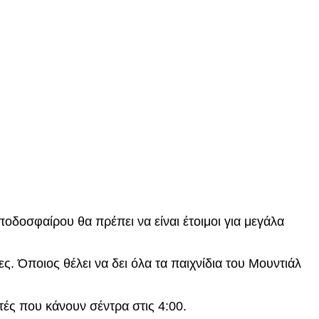
ποδοσφαίρου θα πρέπει να είναι έτοιμοι για μεγάλα
. Όποιος θέλει να δει όλα τα παιχνίδια του Μουντιάλ
ές που κάνουν σέντρα στις 4:00.