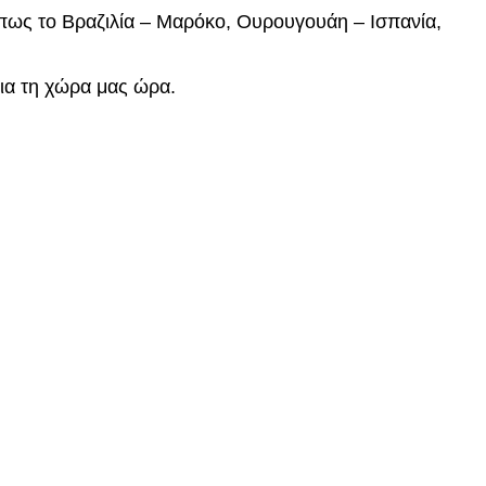
όπως το Βραζιλία – Μαρόκο, Ουρουγουάη – Ισπανία,
ια τη χώρα μας ώρα.