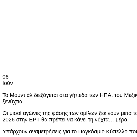
06
Ιούν
Το Μουντιάλ διεξάγεται στα γήπεδα των ΗΠΑ, του Μεξικό
ξενύχτια.
Οι μισοί αγώνες της φάσης των ομίλων ξεκινούν μετά τ
2026 στην ΕΡΤ θα πρέπει να κάνει τη νύχτα… μέρα.
Υπάρχουν αναμετρήσεις για το Παγκόσμιο Κύπελλο που ξ