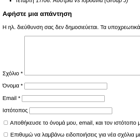
Τετάρτη 17/06: Αυστ
ρία vs Ιορδανία (Group J)
Αφήστε μια απάντηση
Η ηλ. διεύθυνση σας δεν δημοσιεύεται.
Τα υποχρεωτικά
Σχόλιο
*
Όνομα
*
Email
*
Ιστότοπος
Αποθήκευσε το όνομά μου, email, και τον ιστότοπο
Επιθυμώ να λαμβάνω ειδοποιήσεις για νέα σχόλια μ