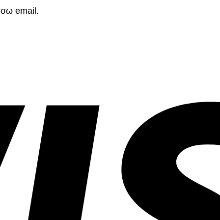
έσω email.