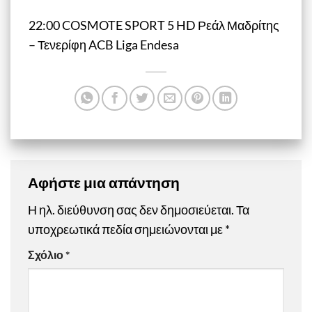
22:00 COSMOTE SPORT 5 HD Ρεάλ Μαδρίτης
– Τενερίφη ACB Liga Endesa
Αφήστε μια απάντηση
Η ηλ. διεύθυνση σας δεν δημοσιεύεται.
Τα
υποχρεωτικά πεδία σημειώνονται με
*
Σχόλιο
*