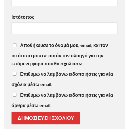
Ιστότοπος
Αποθήκευσε το όνομά μου, email, και τον
ιστότοπο μου σε αυτόν τον πλοηγό για την
επόμενη φορά που θα σχολιάσω.
Επιθυμώ να λαμβάνω ειδοποιήσεις για νέα
σχόλια μέσω email.
Επιθυμώ να λαμβάνω ειδοποιήσεις για νέα
άρθρα μέσω email.