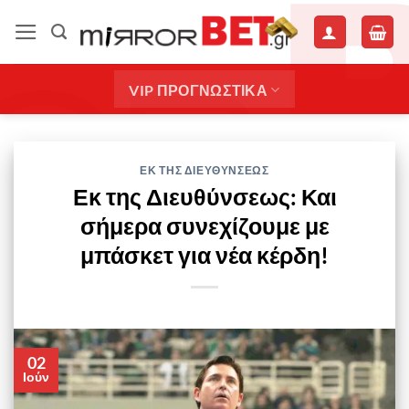
Μετάβαση
στο
περιεχόμενο
VIP ΠΡΟΓΝΩΣΤΙΚΑ
ΕΚ ΤΗΣ ΔΙΕΥΘΥΝΣΕΩΣ
Εκ της Διευθύνσεως: Και
σήμερα συνεχίζουμε με
μπάσκετ για νέα κέρδη!
02
Ιούν