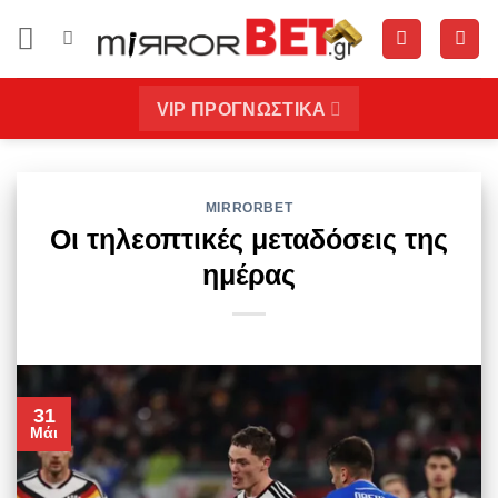
Μετάβαση
στο
περιεχόμενο
VIP ΠΡΟΓΝΩΣΤΙΚΑ
MIRRORBET
Οι τηλεοπτικές μεταδόσεις της
ημέρας
31
Μάι