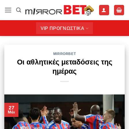
Μετάβαση
στο
περιεχόμενο
VIP ΠΡΟΓΝΩΣΤΙΚΑ
MIRRORBET
Οι αθλητικές μεταδόσεις της
ημέρας
27
Μάι