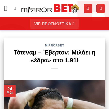
Μετάβαση
στο
περιεχόμενο
VIP ΠΡΟΓΝΩΣΤΙΚΑ
MIRRORBET
Τότεναμ – Έβερτον: Μιλάει η
«έδρα» στο 1.91!
24
Μάι