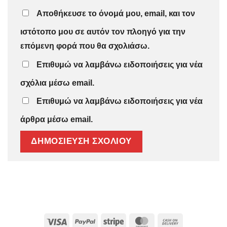
Αποθήκευσε το όνομά μου, email, και τον
ιστότοπο μου σε αυτόν τον πλοηγό για την
επόμενη φορά που θα σχολιάσω.
Επιθυμώ να λαμβάνω ειδοποιήσεις για νέα
σχόλια μέσω email.
Επιθυμώ να λαμβάνω ειδοποιήσεις για νέα
άρθρα μέσω email.
Visa
PayPal
Stripe
MasterCard
Cash