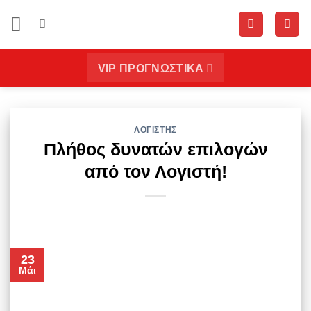
Μετάβαση
στο
περιεχόμενο
VIP ΠΡΟΓΝΩΣΤΙΚΑ
ΛΟΓΙΣΤΗΣ
Πλήθος δυνατών επιλογών
από τον Λογιστή!
23
Μάι