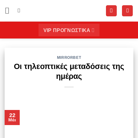
Μετάβαση
στο
περιεχόμενο
VIP ΠΡΟΓΝΩΣΤΙΚΑ
MIRRORBET
Οι τηλεοπτικές μεταδόσεις της
ημέρας
22
Μάι