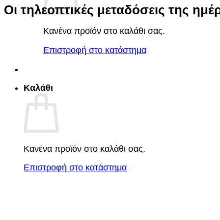
Οι τηλεοπτικές μεταδόσεις της ημέ
Κανένα προϊόν στο καλάθι σας.
Επιστροφή στο κατάστημα
Καλάθι
Κανένα προϊόν στο καλάθι σας.
Επιστροφή στο κατάστημα