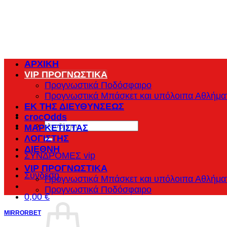
Μετάβαση
στο
περιεχόμενο
ΑΡΧΙΚΗ
VIP ΠΡΟΓΝΩΣΤΙΚΑ
Προγνωστικά Ποδόσφαιρο
Προγνωστικά Μπάσκετ και υπόλοιπα Αθλήμα
ΕΚ ΤΗΣ ΔΙΕΥΘΥΝΣΕΩΣ
crocOdds
Αναζήτηση
ΜΑΡΚΕΤΙΣΤΑΣ
για:
ΛΟΓΙΣΤΗΣ
ΔΙΕΘΝΗ
ΣΥΝΔΡΟΜΕΣ vip
VIP ΠΡΟΓΝΩΣΤΙΚΑ
Σύνδεση
Προγνωστικά Μπάσκετ και υπόλοιπα Αθλήμα
Προγνωστικά Ποδόσφαιρο
0,00
€
MIRRORBET