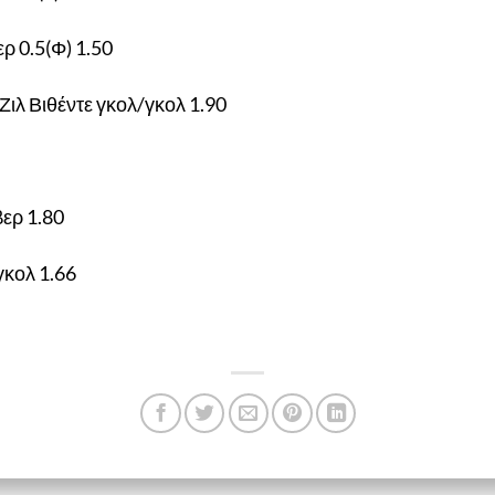
ρ 0.5(Φ) 1.50
Ζιλ Βιθέντε γκολ/γκολ 1.90
βερ 1.80
γκολ 1.66