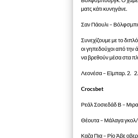
Βόλφσμπουργκ. Ο χαμένος
ματς κάτι κυνηγάνε.
Σαν Πάουλι – Βόλφσμπο
Συνεχίζουμε με το διπλ
οι γηπεδούχοι από την ά
να βρεθούν μέσα στα πλ
Λεονέσα – Εϊμπαρ. 2. 2
Crocsbet
Ρεάλ Σοσιεδάδ Β – Μιραν
Θέουτα – Μάλαγα γκολ/
Καζα Πια – Ρίο Άβε οβερ 1