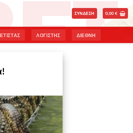
ΣΎΝΔΕΣΗ
0,00
€
ΕΤΙΣΤΑΣ
ΛΟΓΙΣΤΗΣ
ΔΙΕΘΝΗ
α!