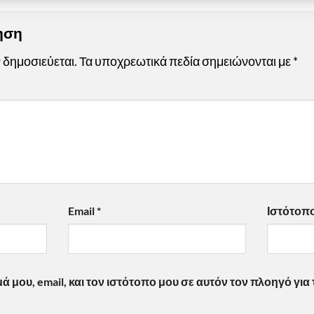
τηση
 δημοσιεύεται.
Τα υποχρεωτικά πεδία σημειώνονται με
*
Email
*
Ιστότοπ
 μου, email, και τον ιστότοπο μου σε αυτόν τον πλοηγό γι