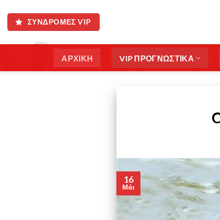
Μετάβαση
στο
ΣΥΝΔΡΟΜΕΣ VIP
περιεχόμενο
ΑΡΧΙΚΗ
VIP ΠΡΟΓΝΩΣΤΙΚΑ
C
16
Μάι