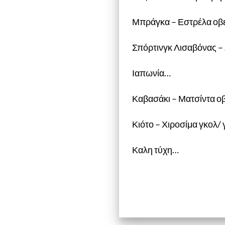
Μπράγκα – Εστρέλα οβε
Σπόρτινγκ Λισαβόνας – 
Ιαπωνία…
Καβασάκι – Ματσίντα ο
Κιότο – Χιροσίμα γκολ/ 
Καλη τύχη…