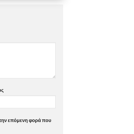
ος
α την επόμενη φορά που