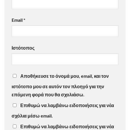
Email
*
Ιστότοπος
Αποθήκευσε το όνομά μου, email, και τον
ιστότοπο μου σε αυτόν τον πλοηγό για την
επόμενη φορά που θα σχολιάσω.
Επιθυμώ να λαμβάνω ειδοποιήσεις για νέα
σχόλια μέσω email.
Επιθυμώ να λαμβάνω ειδοποιήσεις για νέα