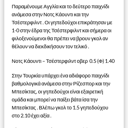
Παραμένουμε Αγγλία και το δεύτερο παιχνίδι
ανάμεσα στην Νοτς Κάουντι και την
Τσέστερφιλντ . Οι γηπεδούχοι επικράτησαν με
1-0 στην έδρα της Τσέστερφιλντ και σήμερα οι
φιλοξενούμενοι θα πρέπει να βρουν γκολ αν
θέλουν να διεκδικήσουν τον τελικό .
Νοτς Κάουντι – Τσέστερφιλντ οβερ 0.5 (Φ) 1.40
Στην Τουρκία υπάρχει ένα αδιάφορο παιχνίδι
βαθμολογικά ανάμεσα στην Ρίζεσπορ και την
Μπεσίκτας, οι γηπεδούχοι είναι εξαιρετική
ομάδα και μπορεί να παίξει βάτα ίσα την
Μπεσίκτας . Βλέπω γκολ το 1.5 γηπεδούχου
στο 2.10 έχει αξία .