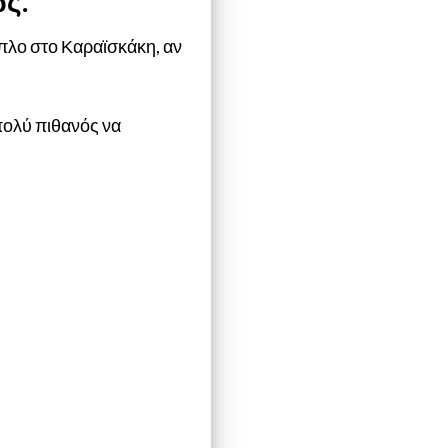
ς.
 2πλο στο Καραϊσκάκη, αν
 πολύ πιθανός να