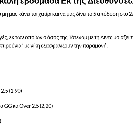
 καλή εβδομάδα Εκ της Διευθύνσεω
 μη μας κάνει τοι χατίρι και να μας δίνει το 5 απόδοση στο
ές, εκ των οποίων ο άσος της Τότεναμ με τη Λιντς μοιάζει
σπιρούνια” με νίκη εξασφαλίζουν την παραμονή.
.5 (1,90)
α GG κα Over 2.5 (2,20)
)