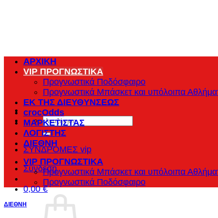
Μετάβαση
στο
περιεχόμενο
ΑΡΧΙΚΗ
VIP ΠΡΟΓΝΩΣΤΙΚΑ
Προγνωστικά Ποδόσφαιρο
Προγνωστικά Μπάσκετ και υπόλοιπα Αθλήμα
ΕΚ ΤΗΣ ΔΙΕΥΘΥΝΣΕΩΣ
crocOdds
Αναζήτηση
ΜΑΡΚΕΤΙΣΤΑΣ
για:
ΛΟΓΙΣΤΗΣ
ΔΙΕΘΝΗ
ΣΥΝΔΡΟΜΕΣ vip
VIP ΠΡΟΓΝΩΣΤΙΚΑ
Σύνδεση
Προγνωστικά Μπάσκετ και υπόλοιπα Αθλήμα
Προγνωστικά Ποδόσφαιρο
0,00
€
ΔΙΕΘΝΗ