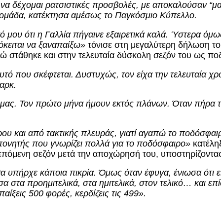
 να δέχομαι ρατσιστικές προσβολές, με αποκαλούσαν “μα
 ομάδα, κατέκτησα αμέσως το Παγκόσμιο Κύπελλο.
ό μου ότι η Γαλλία πήγαινε εξαιρετικά καλά. Ύστερα όμω
ρόκειται να ξαναπαίξω»
τόνισε στη μεγαλύτερη δήλωση του
 στάθηκε και στην τελευταία δύσκολη σεζόν του ως ποδ
υτό που σκέφτεται. Δυστυχώς, τον είχα την τελευταία χρ
παρκ.
μας. Τον πρώτο μήνα ήμουν εκτός πλάνων. Όταν πήρα τ
 και από τακτικής πλευράς, γιατί αγαπώ το ποδόσφαιρο
πονητής που γνωρίζει πολλά για το ποδόσφαιρο»
κατέληξ
επόμενη σεζόν μετά την αποχώρησή του, υποστηρίζοντας 
 θα υπήρχε κάποια πικρία. Όμως όταν έφυγα, ένιωσα ότι ε
στα προημιτελικά, στα ημιτελικά, στον τελικό… και επίσ
αίξεις 500 φορές, κερδίζεις τις 499».