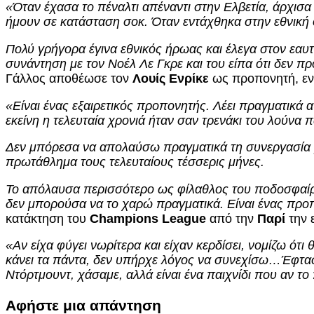
«Όταν έχασα το πέναλτι απέναντι στην Ελβετία, άρχισα
ήμουν σε κατάσταση σοκ. Όταν εντάχθηκα στην εθνική
Πολύ γρήγορα έγινα εθνικός ήρωας και έλεγα στον εαυτ
συνάντηση με τον Νοέλ Λε Γκρε και του είπα ότι δεν π
Γάλλος αποθέωσε τον
Λουίς Ενρίκε
ως προπονητή, ενώ
«Είναι ένας εξαιρετικός προπονητής. Λέει πραγματικά α
εκείνη η τελευταία χρονιά ήταν σαν τρενάκι του λούνα 
Δεν μπόρεσα να απολαύσω πραγματικά τη συνεργασία 
πρωτάθλημα τους τελευταίους τέσσερις μήνες.
Το απόλαυσα περισσότερο ως φίλαθλος του ποδοσφαίρου
δεν μπορούσα να το χαρώ πραγματικά. Είναι ένας προ
κατάκτηση του
Champions League
από την
Παρί
την 
«Αν είχα φύγει νωρίτερα και είχαν κερδίσει, νομίζω ότι
κάνει τα πάντα, δεν υπήρχε λόγος να συνεχίσω…Έφτασα 
Ντόρτμουντ, χάσαμε, αλλά είναι ένα παιχνίδι που αν το π
Αφήστε μια απάντηση