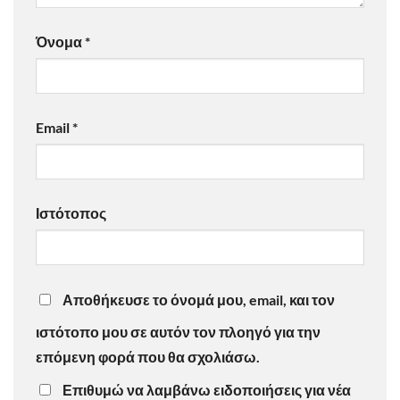
Όνομα
*
Email
*
Ιστότοπος
Αποθήκευσε το όνομά μου, email, και τον
ιστότοπο μου σε αυτόν τον πλοηγό για την
επόμενη φορά που θα σχολιάσω.
Επιθυμώ να λαμβάνω ειδοποιήσεις για νέα