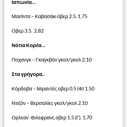
Ιαπωνία…
Μασίντα – Καβασάκι όβερ 2.5. 1.75
Οβερ 3.5. 2.82
Νότια Κορέα…
Ποχανγκ – Γκαγκβόν γκολ/γκολ 2.10
Στα γρήγορα..
Κόρδοβα – Μιραντές οβερ 0.5 (Φ) 1.50
Ντιζόν – Βερσαλίες γκολ/γκολ 2.10
Ορλεαν -Βιλεφρανς οβερ 1.5 (Γ). 1.70