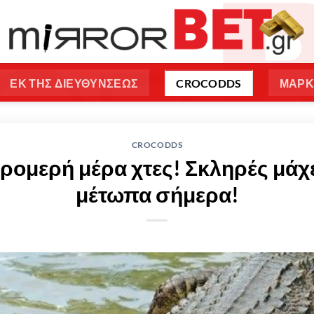
ΕΚ ΤΗΣ ΔΙΕΥΘΥΝΣΕΩΣ
CROCODDS
ΜΑΡΚ
CROCODDS
Τρομερή μέρα χτες! Σκληρές μάχε
μέτωπα σήμερα!