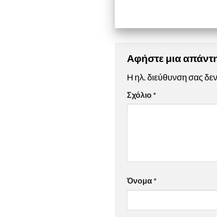
Αφήστε μια απάν
Η ηλ. διεύθυνση σας δεν
Σχόλιο
*
Όνομα
*