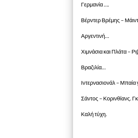
Γερμανία ….
Βέρντερ Βρέμης – Μάιν
Αργεντινή…
Χιμνάσια και Πλάτα – Ρι
Βραζιλία…
Ιντερνασιονάλ – Μπαία γ
Σάντος – Κορινθίανς. Γκ
Καλή τύχη.