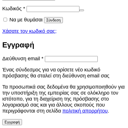
Απαιτείται
Κωδικός
*
Να με θυμάσαι
Σύνδεση
Χάσατε τον κωδικό σας;
Εγγραφή
Απαιτείται
Διεύθυνση email
*
Ένας σύνδεσμος για να ορίσετε νέο κωδικό
πρόσβασης θα σταλεί στη διεύθυνση email σας
Τα προσωπικά σας δεδομένα θα χρησιμοποιηθούν για
την υποστήριξη της εμπειρίας σας σε ολόκληρο τον
ιστότοπο, για τη διαχείριση της πρόσβασης στο
λογαριασμό σας και για άλλους σκοπούς που
περιγράφονται στη σελίδα
πολιτική απορρήτου
.
Εγγραφή