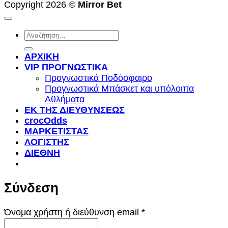
Copyright 2026 ©
Mirror Bet
Αναζήτηση
για:
ΑΡΧΙΚΗ
VIP ΠΡΟΓΝΩΣΤΙΚΑ
Προγνωστικά Ποδόσφαιρο
Προγνωστικά Μπάσκετ και υπόλοιπα
Αθλήματα
ΕΚ ΤΗΣ ΔΙΕΥΘΥΝΣΕΩΣ
crocOdds
ΜΑΡΚΕΤΙΣΤΑΣ
ΛΟΓΙΣΤΗΣ
ΔΙΕΘΝΗ
Σύνδεση
Απαιτείται
Όνομα χρήστη ή διεύθυνση email
*