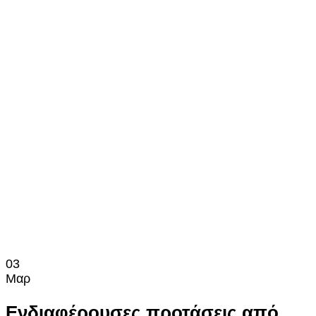
03
Μαρ
Ενδιαφέρουσες προτάσεις από