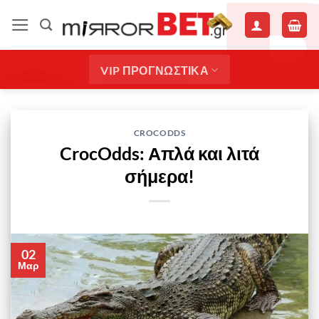
Μετάβαση
στο
περιεχόμενο
VIP ΠΡΟΓΝΩΣΤΙΚΑ
CROCODDS
CrocOdds: Απλά και λιτά
σήμερα!
02
Μαρ