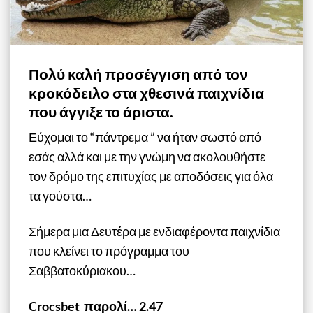
Πολύ καλή προσέγγιση από τον
κροκόδειλο στα χθεσινά παιχνίδια
που άγγιξε το άριστα.
Εύχομαι το “πάντρεμα ” να ήταν σωστό από
εσάς αλλά και με την γνώμη να ακολουθήστε
τον δρόμο της επιτυχίας με αποδόσεις για όλα
τα γούστα…
Σήμερα μια Δευτέρα με ενδιαφέροντα παιχνίδια
που κλείνει το πρόγραμμα του
Σαββατοκύριακου…
Crocsbet παρολί… 2.47