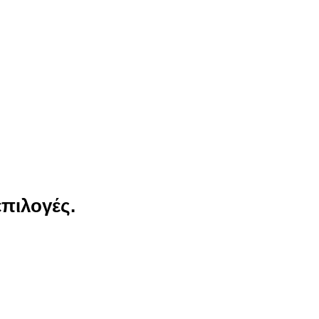
επιλογές.