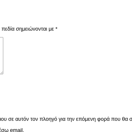
 πεδία σημειώνονται με
*
 μου σε αυτόν τον πλοηγό για την επόμενη φορά που θα 
έσω email.