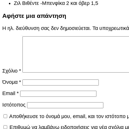
Ζιλ Βιθέντε -Μπενφίκα 2 και όβερ 1,5
Αφήστε μια απάντηση
Η ηλ. διεύθυνση σας δεν δημοσιεύεται.
Τα υποχρεωτικά
Σχόλιο
*
Όνομα
*
Email
*
Ιστότοπος
Αποθήκευσε το όνομά μου, email, και τον ιστότοπο
Επιθυμώ να λαμβάνω ειδοποιήσεις για νέα σχόλια μ