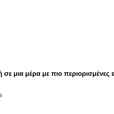
 σε μια μέρα με πιο περιορισμένες 
5