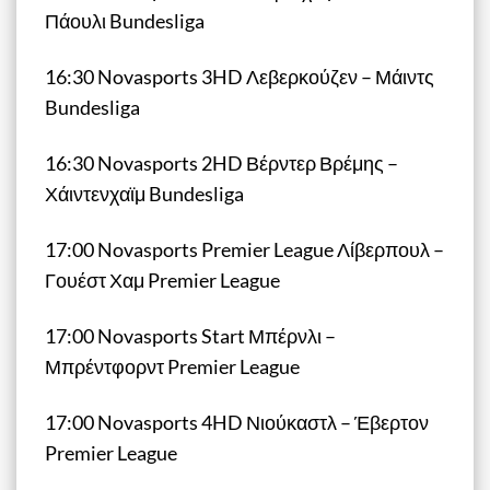
Πάουλι Bundesliga
16:30 Novasports 3HD Λεβερκούζεν – Μάιντς
Bundesliga
16:30 Novasports 2HD Βέρντερ Βρέμης –
Χάιντενχαϊμ Bundesliga
17:00 Novasports Premier League Λίβερπουλ –
Γουέστ Χαμ Premier League
17:00 Novasports Start Μπέρνλι –
Μπρέντφορντ Premier League
17:00 Novasports 4HD Νιούκαστλ – Έβερτον
Premier League