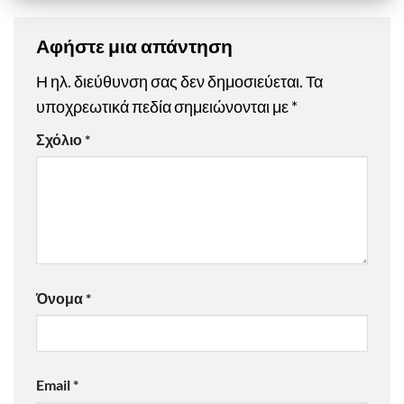
Αφήστε μια απάντηση
Η ηλ. διεύθυνση σας δεν δημοσιεύεται.
Τα
υποχρεωτικά πεδία σημειώνονται με
*
Σχόλιο
*
Όνομα
*
Email
*