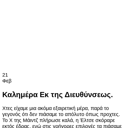
21
Φεβ
Καλημέρα Εκ της Διευθύνσεως.
Χτες είχαμε μια ακόμα εξαιρετική μέρα, παρά το
γεγονός ότι δεν πιάσαμε το απόλυτο όπως προχτες.
Το Χ της Μάιντζ πλήρωσε καλά, η Έλτσε σκόραρε
εκτός έδρας, ενώ στις γρήγορες επιλογές τα πιάσαμε