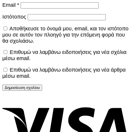
Email
*
Ιστότοπος
Αποθήκευσε το όνομά μου, email, και τον ιστότοπο
μου σε αυτόν τον πλοηγό για την επόμενη φορά που
θα σχολιάσω.
Επιθυμώ να λαμβάνω ειδοποιήσεις για νέα σχόλια
μέσω email.
Επιθυμώ να λαμβάνω ειδοποιήσεις για νέα άρθρα
μέσω email.
V