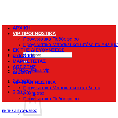
Μετάβαση
στο
περιεχόμενο
ΑΡΧΙΚΗ
VIP ΠΡΟΓΝΩΣΤΙΚΑ
Προγνωστικά Ποδόσφαιρο
Προγνωστικά Μπάσκετ και υπόλοιπα Αθλήμα
ΕΚ ΤΗΣ ΔΙΕΥΘΥΝΣΕΩΣ
Αναζήτηση
crocOdds
για:
ΜΑΡΚΕΤΙΣΤΑΣ
ΛΟΓΙΣΤΗΣ
ΣΥΝΔΡΟΜΕΣ vip
ΔΙΕΘΝΗ
Σύνδεση
VIP ΠΡΟΓΝΩΣΤΙΚΑ
Προγνωστικά Μπάσκετ και υπόλοιπα
0,00
€
Αθλήματα
Προγνωστικά Ποδόσφαιρο
ΕΚ ΤΗΣ ΔΙΕΥΘΥΝΣΕΩΣ