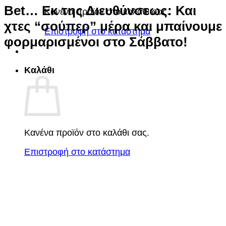
Bet… Εκ της Διευθύνσεως: Και
Κανένα προϊόν στο καλάθι σας.
χτες “σούπερ” μέρα και μπαίνουμε
Επιστροφή στο κατάστημα
φορμαρισμένοι στο Σάββατο!
Καλάθι
Κανένα προϊόν στο καλάθι σας.
Επιστροφή στο κατάστημα