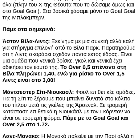
όλα (πλην του Χ της Θέουτα που το δώσαμε όμως και
στο Goal Goal). Στα βασικά χάσαμε μόνο το Goal Goal
της Μπλακμπερν.
Πάμε στα σημερινά:
Άστον Βίλα-Λιντς:
Ξεκίνημα με μια συνετή αλλά καλή
για στήριγμα επιλογή από το Βίλα Παρκ. Παρατηρούμε
ότι η Λιντς σκοράρει σχεδόν πάντα εκτός έδρας. Είναι
μια ομάδα που γενικά βρίσκει γκολ και γενικά έχει
αδικήσει τον εαυτό της.
Το Over 0,5 απέναντι στη
Βίλα πληρώνει 1,40, ενώ για ρίσκο το Over 1,5
Λιντς είναι στο 3,00!
Μάντσεστερ Σίτι-Νιουκασλ:
Φουλ επιθετικές ομάδες.
Για τη Σίτι το ξέρουμε που μπαίνει δυνατά στο κόλπο
του τίτλου μετά τις γκέλες της Άρσεναλ. Σε τρομερή
κατάσταση επιθετικά η Νιουκάσλ με τον Γκόρντον να
είναι σε τρομερή φόρμα.
Πάμε με το Goal Goal και
Over 2,5 στο 1,72.
Λανς-Μονακό:
Η Μονακό πάλεψε με την Παρί αλλά η