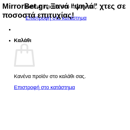
MirrorBet.gr: Ξανά “ψηλά” χτες σε
Κανένα προϊόν στο καλάθι σας.
ποσοστά επιτυχίας!
Επιστροφή στο κατάστημα
Καλάθι
Κανένα προϊόν στο καλάθι σας.
Επιστροφή στο κατάστημα