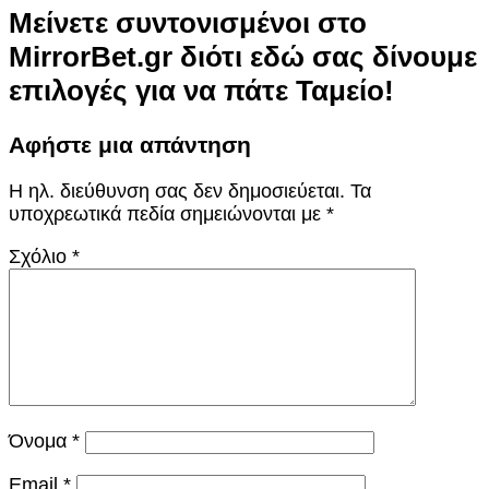
Μείνετε συντονισμένοι στο
MirrorBet.gr διότι εδώ σας δίνουμε
επιλογές για να πάτε Ταμείο!
Αφήστε μια απάντηση
Η ηλ. διεύθυνση σας δεν δημοσιεύεται.
Τα
υποχρεωτικά πεδία σημειώνονται με
*
Σχόλιο
*
Όνομα
*
Email
*