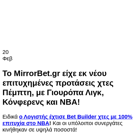
20
Φεβ
Το MirrorBet.gr είχε εκ νέου
επιτυχημένες προτάσεις χτες
Πέμπτη, με Γιουρόπα Λιγκ,
Κόνφερενς και ΝΒΑ!
Ειδικά
ο Λογιστής έχτισε Bet Builder χτες με 100%
επιτυχία στο ΝΒΑ
!
Και οι υπόλοιποι συνεργάτες
κινήθηκαν σε υψηλά ποσοστά!