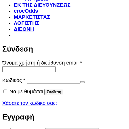
ΕΚ ΤΗΣ ΔΙΕΥΘΥΝΣΕΩΣ
crocOdds
ΜΑΡΚΕΤΙΣΤΑΣ
ΛΟΓΙΣΤΗΣ
ΔΙΕΘΝΗ
Σύνδεση
Απαιτείται
Όνομα χρήστη ή διεύθυνση email
*
Απαιτείται
Κωδικός
*
Να με θυμάσαι
Σύνδεση
Χάσατε τον κωδικό σας;
Εγγραφή