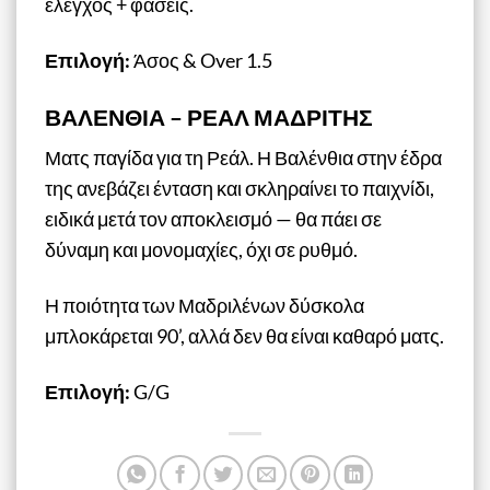
έλεγχος + φάσεις.
Επιλογή:
Άσος & Over 1.5
ΒΑΛΕΝΘΙΑ – ΡΕΑΛ ΜΑΔΡΙΤΗΣ
Ματς παγίδα για τη Ρεάλ. Η Βαλένθια στην έδρα
της ανεβάζει ένταση και σκληραίνει το παιχνίδι,
ειδικά μετά τον αποκλεισμό — θα πάει σε
δύναμη και μονομαχίες, όχι σε ρυθμό.
Η ποιότητα των Μαδριλένων δύσκολα
μπλοκάρεται 90’, αλλά δεν θα είναι καθαρό ματς.
Επιλογή:
G/G