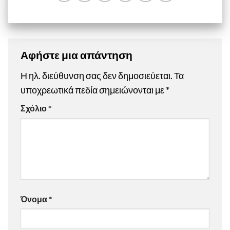
Αφήστε μια απάντηση
Η ηλ. διεύθυνση σας δεν δημοσιεύεται.
Τα
υποχρεωτικά πεδία σημειώνονται με
*
Σχόλιο
*
Όνομα
*