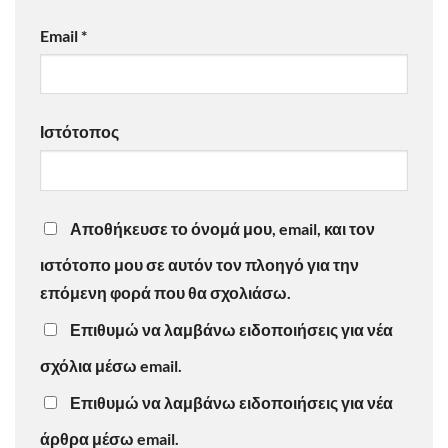
Email
*
Ιστότοπος
Αποθήκευσε το όνομά μου, email, και τον
ιστότοπο μου σε αυτόν τον πλοηγό για την
επόμενη φορά που θα σχολιάσω.
Επιθυμώ να λαμβάνω ειδοποιήσεις για νέα
σχόλια μέσω email.
Επιθυμώ να λαμβάνω ειδοποιήσεις για νέα
άρθρα μέσω email.