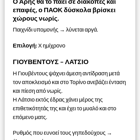
Ο Άρης θα το πάει σε διακοπές και
επαφές, ο ΠΑΟΚ δύσκολα βρίσκει
χώρους νωρίς.
Παιχνίδι υπομονής → λύνεται αργά.
Επιλογή:
Χ ημίχρονο
ΓΙΟΥΒΕΝΤΟΥΣ – ΛΑΤΣΙΟ
Η Γιουβέντους ψάχνει άμεση αντίδραση μετά
τον αποκλεισμό και στο Τορίνο ανεβάζει ένταση
και πίεση από νωρίς.
Η Λάτσιο εκτός έδρας χάνει μέρος της
επιθετικότητάς της και έχει το μυαλό και στο
επόμενο ματς.
Ρυθμός που ευνοεί τους γηπεδούχους →