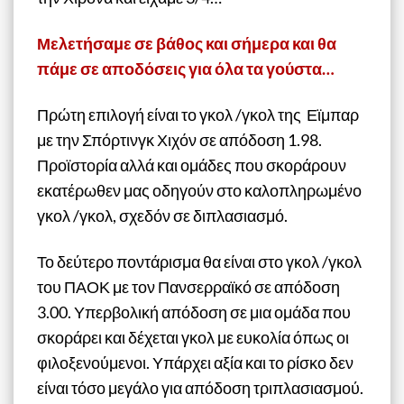
Μελετήσαμε σε βάθος και σήμερα και θα
πάμε σε αποδόσεις για όλα τα γούστα…
Πρώτη επιλογή είναι το γκολ /γκολ της Εϊμπαρ
με την Σπόρτινγκ Χιχόν σε απόδοση 1.98.
Προϊστορία αλλά και ομάδες που σκοράρουν
εκατέρωθεν μας οδηγούν στο καλοπληρωμένο
γκολ /γκολ, σχεδόν σε διπλασιασμό.
Το δεύτερο ποντάρισμα θα είναι στο γκολ /γκολ
του ΠΑΟΚ με τον Πανσερραϊκό σε απόδοση
3.00. Υπερβολική απόδοση σε μια ομάδα που
σκοράρει και δέχεται γκολ με ευκολία όπως οι
φιλοξενούμενοι. Υπάρχει αξία και το ρίσκο δεν
είναι τόσο μεγάλο για απόδοση τριπλασιασμού.