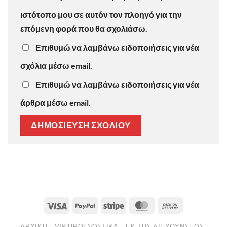
ιστότοπο μου σε αυτόν τον πλοηγό για την
επόμενη φορά που θα σχολιάσω.
Επιθυμώ να λαμβάνω ειδοποιήσεις για νέα
σχόλια μέσω email.
Επιθυμώ να λαμβάνω ειδοποιήσεις για νέα
άρθρα μέσω email.
Visa
PayPal
Stripe
MasterCard
Cash
On
ΑΡΧΙΚΗ
VIP ΠΡΟΓΝΩΣΤΙΚΑ
ΕΚ ΤΗΣ ΔΙΕΥΘΥΝΣΕΩΣ