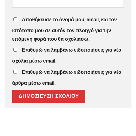
Αποθήκευσε το όνομά μου, email, και τον
ιστότοπο μου σε αυτόν τον πλοηγό για την
επόμενη φορά που θα σχολιάσω.
Επιθυμώ να λαμβάνω ειδοποιήσεις για νέα
σχόλια μέσω email.
Επιθυμώ να λαμβάνω ειδοποιήσεις για νέα
άρθρα μέσω email.