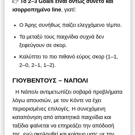
👉
Το 2–3 Goals είναι όντως συνετό και
ισορροπημένο line
, γιατί:
Ο Άρης συνήθως παίζει ελεγχόμενο τέμπο.
Τα μεταξύ τους παιχνίδια συχνά δεν
ξεφεύγουν σε σκορ.
Καλύπτει το πιο πιθανό εύρος σκορ (1–1,
2–0, 2–1, 1–2).
ΓΙΟΥΒΕΝΤΟΥΣ – ΝΑΠΟΛΙ
Η Νάπολι αντιμετωπίζει σοβαρά προβλήματα
λόγω απουσιών, με τον Κόντε να έχει
περιορισμένες επιλογές. Η συνεχόμενη
καταπόνηση από απαιτητικά παιχνίδια και
ταξίδια φαίνεται να επηρεάζει την απόδοσή
της, ενώ ακολουθεί και κρίσιμο ματς με την