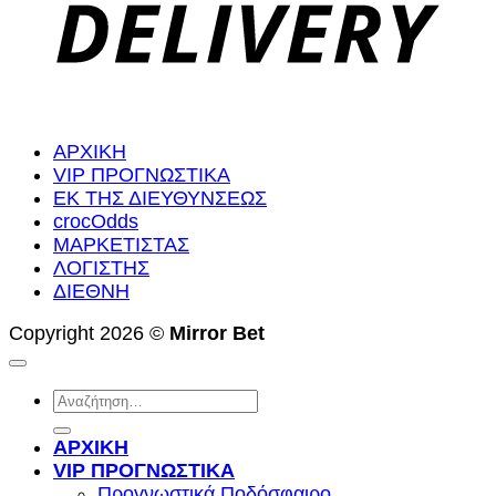
ΑΡΧΙΚΗ
VIP ΠΡΟΓΝΩΣΤΙΚΑ
ΕΚ ΤΗΣ ΔΙΕΥΘΥΝΣΕΩΣ
crocOdds
ΜΑΡΚΕΤΙΣΤΑΣ
ΛΟΓΙΣΤΗΣ
ΔΙΕΘΝΗ
Copyright 2026 ©
Mirror Bet
Αναζήτηση
για:
ΑΡΧΙΚΗ
VIP ΠΡΟΓΝΩΣΤΙΚΑ
Προγνωστικά Ποδόσφαιρο