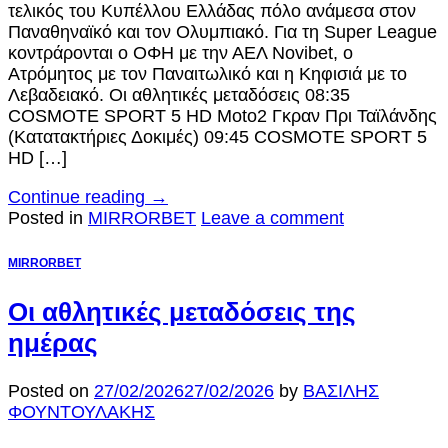
τελικός του Κυπέλλου Ελλάδας πόλο ανάμεσα στον
Παναθηναϊκό και τον Ολυμπιακό. Για τη Super League
κοντράρονται ο ΟΦΗ με την ΑΕΛ Novibet, ο
Ατρόμητος με τον Παναιτωλικό και η Κηφισιά με το
Λεβαδειακό. Οι αθλητικές μεταδόσεις 08:35
COSMOTE SPORT 5 HD Moto2 Γκραν Πρι Ταϊλάνδης
(Κατατακτήριες Δοκιμές) 09:45 COSMOTE SPORT 5
HD […]
Continue reading
→
Posted in
MIRRORBET
Leave a comment
MIRRORBET
Οι αθλητικές μεταδόσεις της
ημέρας
Posted on
27/02/2026
27/02/2026
by
ΒΑΣΙΛΗΣ
ΦΟΥΝΤΟΥΛΑΚΗΣ