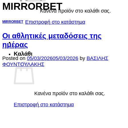
MIRRORBET
Κανένα προϊόν στο καλάθι σας.
Επιστροφή στο κατάστημα
MIRRORBET
Οι αθλητικές μεταδόσεις της
ημέρας
Καλάθι
Posted on
05/03/2026
05/03/2026
by
ΒΑΣΙΛΗΣ
ΦΟΥΝΤΟΥΛΑΚΗΣ
Κανένα προϊόν στο καλάθι σας.
Επιστροφή στο κατάστημα