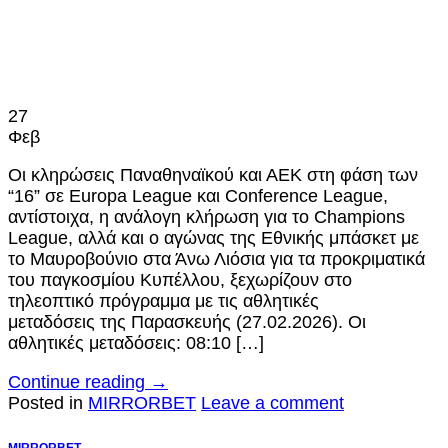
27
Φεβ
Οι κληρώσεις Παναθηναϊκού και ΑΕΚ στη φάση των
“16” σε Europa League και Conference League,
αντίστοιχα, η ανάλογη κλήρωση για το Champions
League, αλλά και ο αγώνας της Εθνικής μπάσκετ με
το Μαυροβούνιο στα Άνω Λιόσια για τα προκριματικά
του παγκοσμίου Κυπέλλου, ξεχωρίζουν στο
τηλεοπτικό πρόγραμμα με τις αθλητικές
μεταδόσεις της Παρασκευής (27.02.2026). Οι
αθλητικές μεταδόσεις: 08:10 […]
Continue reading
→
Posted in
MIRRORBET
Leave a comment
MIRRORBET