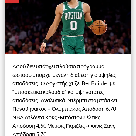
Αφού δεν υπάρχει πλούσιο πρόγραμμα,
ωστόσο υπάρχει μεγάλη διάθεση για υψηλές
αποδόσεις! Ο Λογιστής χτίζει Bet Builder με
“μπασκετικά καλούδια” και υψηλότατες
αποδόσεις! Αναλυτικά: Ντέρμπι στο μπάσκετ
Παναθηναϊκός – Ολυμπιακός Απόδοση 6,70
ΝΒΑ Ατλάντα Χοκς -Μπόστον Σέλτικς
Απόδοση 4,50 Μέμφις Γκρίζλις -Φοίνιξ Σάνς
Απόδοση 5,70