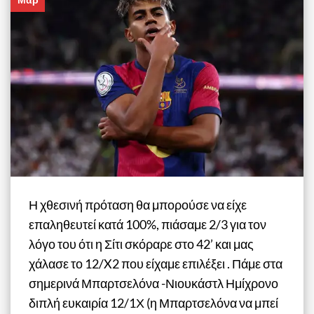
Η χθεσινή πρόταση θα μπορούσε να είχε
επαληθευτεί κατά 100%, πιάσαμε 2/3 για τον
λόγο του ότι η Σίτι σκόραρε στο 42’ και μας
χάλασε το 12/X2 που είχαμε επιλέξει . Πάμε στα
σημερινά Μπαρτσελόνα -Νιουκάστλ Ημίχρονο
διπλή ευκαιρία 12/1Χ (η Μπαρτσελόνα να μπεί