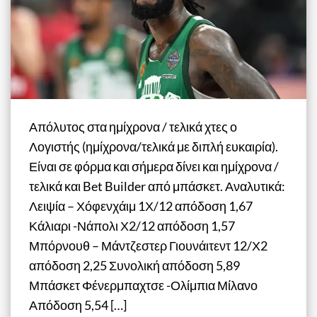
Απόλυτος στα ημίχρονα / τελικά χτες ο
Λογιστής (ημίχρονα/τελικά με διπλή ευκαιρία).
Είναι σε φόρμα και σήμερα δίνει και ημίχρονα /
τελικά και Bet Builder από μπάσκετ. Αναλυτικά:
Λειψία – Χόφενχάιμ 1Χ/12 απόδοση 1,67
Κάλιαρι -Νάπολι Χ2/12 απόδοση 1,57
Μπόρνουθ – Μάντζεστερ Γιουνάιτεντ 12/Χ2
απόδοση 2,25 Συνολική απόδοση 5,89
Μπάσκετ Φένερμπαχτσε -Ολίμπια Μίλανο
Απόδοση 5,54 […]