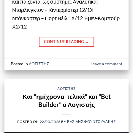
και παίζονται ως σύστημα. Αναλυτικά:
Νταρλινγκτον – Κιντερμίστερ 12/1Χ
Ντόνκαστερ – Πορτ Βέιλ 1Χ/12 Έμεν-Καμπούρ
Χ2/12
CONTINUE READING
→
Posted in
ΛΟΓΙΣΤΗΣ
Leave a comment
ΛΟΓΙΣΤΗΣ
Και “ημίχρονα-τελικά” και “Bet
Builder” ο Λογιστής
POSTED ON
22/03/2026
BY
ΒΑΣΙΛΗΣ ΦΟΥΝΤΟΥΛΑΚΗΣ